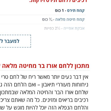
רכיבים ללחם תירס וירקות:
קמח תירס
- 1 כוס
קמח חיטה מלאה
- ¾ כוס
אבקת אפייה
- ½2 כפיות
מלח
- ¾ כפית
למעבר למ
ביצים גדולות
- 2
(בטמפרטורת החדר)
חלב 2%
- 1 כוס
דבש
- 2 כפות
מתכון ללחם אורז בר מחיטה מלאה ע
גזר
- ¾ כוס
(קצוץ, מכ-½1 גזרים)
אין דבר נעים יותר מאשר ריח של לחם טר
פלפל אדום מתוק
- ¼ כוס
(קצוץ דק)
ניחוחות מעוררי תיאבון – ואם הלחם הזה גם
עירית
- 2 כפיות
(קצוצה)
שלחם אורז הבר והחיטה המלאה שבמתכון 
רכיבים בריאים ומזינים. כל מה שאתם צרי
והלחם הנפלא הזה יוכל להיות מוגש על שו