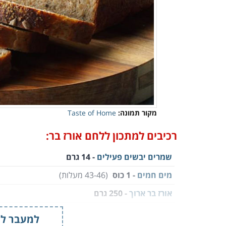
מקור תמונה:
Taste of Home
רכיבים למתכון ללחם אורז בר:
שמרים יבשים פעילים
- 14 גרם
מים חמים
- 1 כוס
(43-46 מעלות)
אורז בר ארוך
- 250 גרם
גרעיני חמנייה
- 1 כוס +1 כף
(לא מומלחים)
למעבר למ