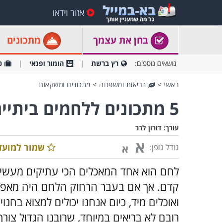
אזור וידאו
בחן את עצמך
מתכונים
נושאים נוספים:
רץ ברשת
הומור ופנאי
ט
ראשי
>
בריאות ומשפחה
>
מתכונים ומשקאות
5 מתכונים ללחמים ביתיים בריאים
עורך:
דורון לרר
א
שמור למועד
גודל גופן:
א
לחם הוא אחד המאכלים הכי עתיקים מעשי יד
קדם. אך אם בעבר הרחוק הלחם היה מאפה פ
ואוכלים מיד, כיום אנחנו יכולים למצוא בחנו
רובם לא בריאים במיוחד, שרובנו הגדול צור