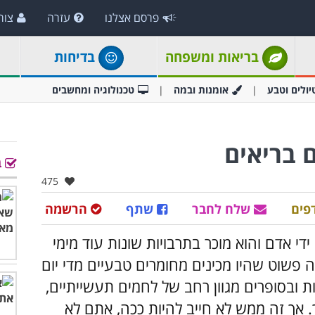
פרסם אצלנו
עזרה
צור
בריאות ומשפחה
בדיחות
יולים וטבע
אומנות ובמה
טכנולוגיה ומחשבים
ב
אהבו:
475
פים
שלח לחבר
שתף
הרשמה
י אדם והוא מוכר בתרבויות שונות עוד מימי
שוט שהיו מכינים מחומרים טבעיים מדי יום
יות ובסופרים מגוון רחב של לחמים תעשייתיים,
ך. אך זה ממש לא חייב להיות ככה, אתם לא