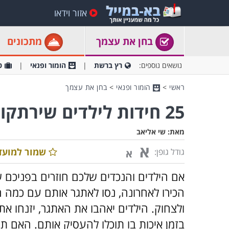
אזור וידאו
בחן את עצמך
מתכונים
נושאים נוספים:
רץ ברשת
הומור ופנאי
ט
ראשי
>
הומור ופנאי
>
בחן את עצמך
25 חידות לילדים שירתקו אותם יותר מכל מסך
מאת:
שי אליאב
א
שמור למועד
גודל גופן:
א
אם הילדים והנכדים שלכם חוזרים בפניכם
הכירו לאחרונה, נסו לאתגר אותם עם כמה 
ולצחוק. הילדים יאהבו את האתגר, יזנחו א
בזמן איכות בו תוכלו להעסיק אותם. האם ת