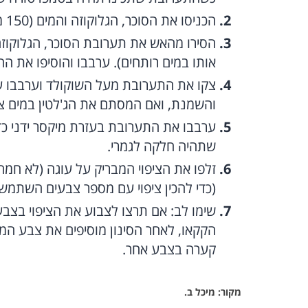
הכניסו את הסוכר, הגלוקוזה והמים (150 מ"ל) לסיר נפרד והביאו אותם לרתיחה (ב-104 מעלות).
הסירו מהאש את תערובת הסוכר, הגלוקוזה
אותו במים רותחים). ערבבו והוסיפו את הח
צקו את התערובת מעל השוקולד וערבבו ע
והשמנת, ואם המסתם את הג'לטין במים צונ
ערבבו את התערובת בעזרת מיקסר ידני כדי
שתהיה חלקה לגמרי.
(כדי להכין ציפוי עם מספר צבעים השתמשו
שימו לב: אם תרצו לצבוע את הציפוי בצבעי
הקקאו, לאחר הסינון מוסיפים את צבע המ
קערה בצבע אחר.
מקור: מיכל ב.