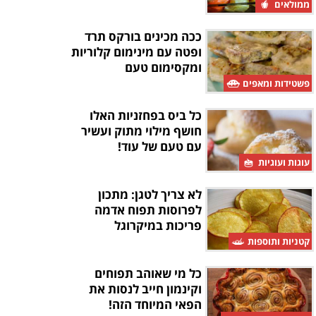
ממולאים
ככה מכינים בורקס תרד
ופטה עם מינימום קלוריות
ומקסימום טעם
פשטידות ומאפים
כל ביס בפחזניות האלו
חושף מילוי מתוק ועשיר
עם טעם של עוד!
עוגות ועוגיות
לא צריך לטגן: מתכון
לפרוסות תפוח אדמה
פריכות במיקרוגל
קטניות ותוספות
כל מי שאוהב תפוחים
וקינמון חייב לנסות את
הפאי המיוחד הזה!