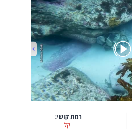
00:00
/
02:34
רמת קושי:
קל