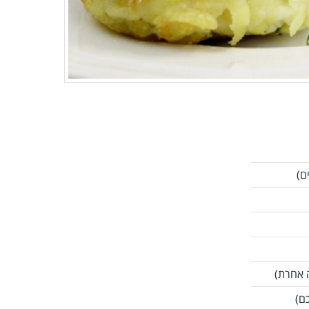
ם)
 אחרת)
ם)