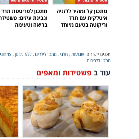
פסטות ופיצות
פשטידות ומאפים
מתכון קל ומהיר ללזניה
מתכון לפריטטת תרד
איטלקית עם תרד
וגבינת עיזים: פשטידה
וריקוטה בטעם מיוחד
בריאה וטעימה
תכנים קשורים:
שבועות
,
חלבי
,
מתכון לילדים
,
ללא גלוטן
,
צמחוני
מתכון ללביבות
עוד ב
פשטידות ומאפים