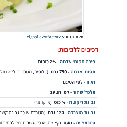
מקור תמונה:
olgasflavorfactory
רכיבים ללביבות:
פירה תפוחי אדמה
- ½2 כוסות
תפוחי אדמה
- 750 גרם
(קלופים, מגורדים וללא נוזלי
מלח
- לפי הטעם
פלפל שחור
- לפי הטעם
גבינת ריקוטה
- ½ כוס
(או קוטג')
גבינת מוצרלה
- 120 גרם
(מגורדת או כל גבינה קשה
פטרוזיליה
- מעט
(קצוצה, או כל עשב תיבול לבחירתכ