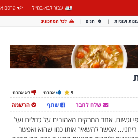
עבור לבא-במייל
פרסם אצ
וגות ועוגיות
חגים
לכל המתכונים
ת
5
אהבתי
לא אהבתי
שלח לחבר
שתף
הרשמה
פי וגשום. אחד המרקים האהובים על גדולים ועל
ריחני... אפשר להשאיר אותו כמו שהוא ואפשר