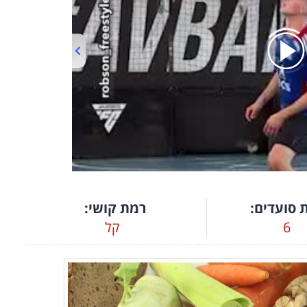
00:00
/
01:06
 סועדים:
רמת קושי:
6
קל