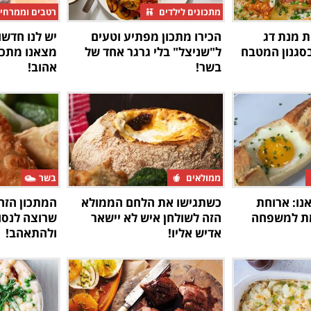
מתכונים לילדים
רטבים וממרחי
ת מנת דג
הכירו מתכון מפתיע וטעים
יש לנו חדשו
סגנון המטבח
ל"שניצל" בלי גרגר אחד של
מצאנו מתכון
בשר!
אהוב!
ממולאים
בשר
נו: ארוחת
כשתגישו את הלחם הממולא
המתכון הזה
ת למשפחה
הזה לשולחן איש לא יישאר
שרוצה לנסו
אדיש אליו!
ולהתאהב!