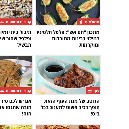
ממולאים
קטניות ותוספות
מתכון "חם אש": פלפל חלפיניו
תיבול ביתי ומיו
במילוי גבינות מתובלות
ופלפל שחור שי
ומוקרמות
תבשיל
עוף
קטניות ותוספות
הרוטב של מנת העוף הזאת
אם יש לכם סיר 
הופך רכיב פשוט לתענוג בכל
חובה שתנסו את
ביס!
הזה!