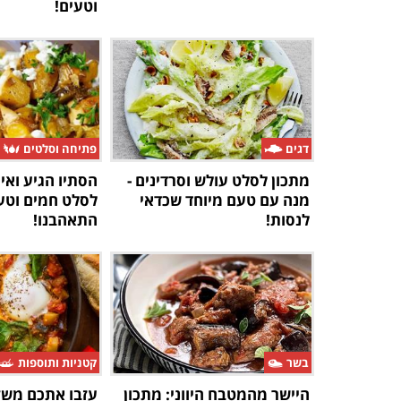
וטעים!
דגים
פתיחה וסלטים
מתכון לסלט עולש וסרדינים -
הסתיו הגיע ואי
מנה עם טעם מיוחד שכדאי
לסלט חמים וטעי
לנסות!
התאהבנו!
בשר
קטניות ותוספות
היישר מהמטבח היווני: מתכון
עזבו אתכם משק