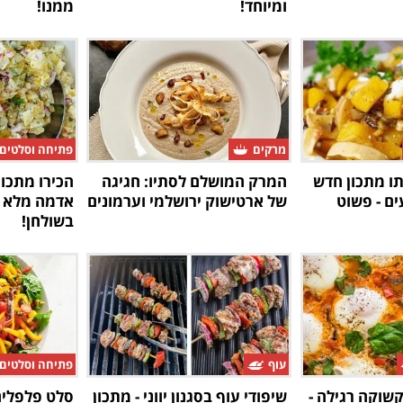
ומיוחד!
ממנו!
מרקים
פתיחה וסלטים
תו מתכון חדש
המרק המושלם לסתיו: חגיגה
הכירו מתכו
ם - פשוט
של ארטישוק ירושלמי וערמונים
אדמה מלא ב
בשולחן!
עוף
פתיחה וסלטים
שוקה רגילה -
שיפודי עוף בסגנון יווני - מתכון
סלט פלפלים