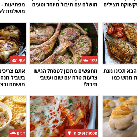
שקשוקה חצילים
מושלם עם תיבול מיוחד וטעים
מפתיעות - 
מושלמת לא
בשר
עוף
הבא תכינו מנת
מחפשים מתכון לפסח? הגישו
ת ממש כמו
צלעות טלה עם שום ועשבי
בשביל מנה 
תיבול!
מושחם ובצל
פסטות ופיצות
דגים