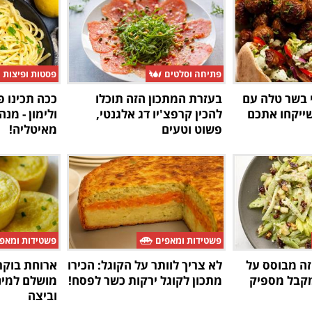
פתיחה וסלטים
פסטות ופיצות
י בשר טלה עם
בעזרת המתכון הזה תוכלו
ככה תכינו 
שייקחו אתכם
להכין קרפצ'יו דג אלגנטי,
ולימון - מנ
פשוט וטעים
מאיטליה!
פשטידות ומאפים
פשטידות ומאפ
ה מבוסס על
לא צריך לוותר על הקוגל: הכירו
ארוחת בוקר 
מקבל מספיק
מתכון לקוגל ירקות כשר לפסח!
מושלם למיני
וביצה