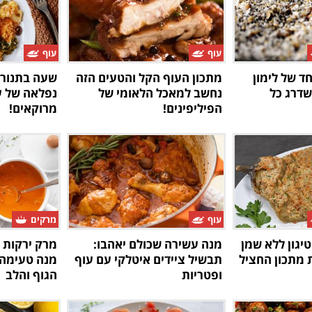
עוף
עוף
חד של לימון
מתכון העוף הקל והטעים הזה
שעה בתנור,
שדרג כל
נחשב למאכל הלאומי של
נפלאה של עו
הפיליפינים!
מרוקאים!
עוף
מרקים
טיגון ללא שמן
מנה עשירה שכולם יאהבו:
מרק ירקות ו
 מתכון החציל
תבשיל ציידים איטלקי עם עוף
מנה טעימה
ופטריות
הגוף והלב