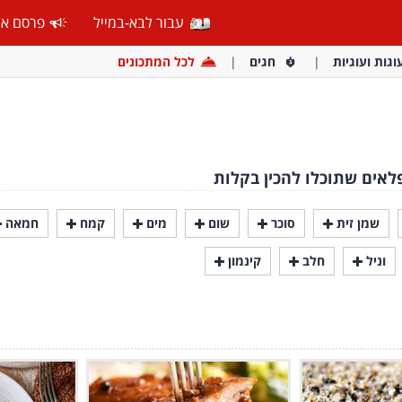
עבור לבא-במייל
פרסם אצ
וגות ועוגיות
חגים
לכל המתכונים
לאים שתוכלו להכין בקלות
שמן זית
סוכר
שום
מים
קמח
חמאה
וניל
חלב
קינמון