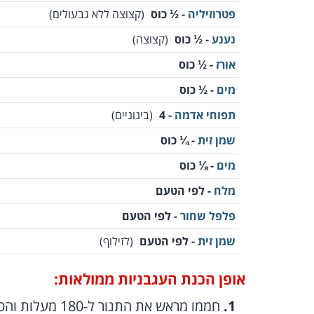
פטרוזיליה
- ½ כוס
(קצוצה ללא גבעולים)
נענע
- ½ כוס
(קצוצה)
אורז
- ½ כוס
מים
- ½ כוס
תפוחי אדמה
- 4
(בינוניים)
שמן זית
- ¼ כוס
מים
- ⅛ כוס
מלח
- לפי הטעם
פלפל שחור
- לפי הטעם
שמן זית
- לפי הטעם
(לזילוף)
אופן הכנת העגבניות ממולאות:
חממו מראש את התנור ל-180 מעלות והכינו תבנית בינונית בגודל של 25*35 ס"מ.