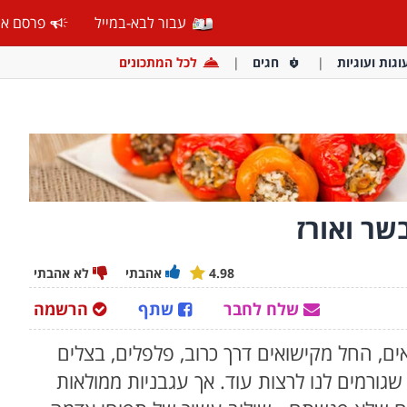
עבור לבא-במייל
פרסם אצ
וגות ועוגיות
חגים
לכל המתכונים
שר ואורז
4.98
אהבתי
לא אהבתי
שלח לחבר
שתף
הרשמה
ם, החל מקישואים דרך כרוב, פלפלים, בצלים
גורמים לנו לרצות עוד. אך עגבניות ממולאות