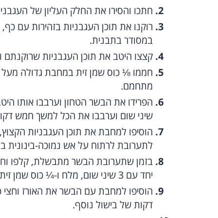
חתכו והסירו את החלק העליון של העגבניו
רוקנו את תוכן העגבניות בזהירות עם כף,
במסודר בתבנית.
קצצו היטב את תוכן העגבניות שרוקנתם וה
חממו ⅛ כוס שמן זית במחבת גדולה מעל א
מתחמם.
שיני שום וערבבו את הכל למשך חמש דקו
הוסיפו למחבת את תוכן העגבניות הקצוץ, ע
לתערובת לרתוח על אש נמוכה-בינונית במשך כ-0
בזמן שתערובת הבשר מתבשלת, קלפו וחת
יחד עם 3 שיני שום, מלח ו-¼ כוס שמן זית. ערבבו קלות.
הוסיפו למחבת עם הבשר את האורז וחצי כ
דקות של בישול נוסף.