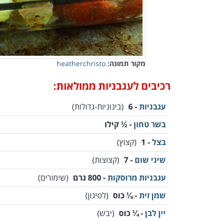
מקור תמונה:
heatherchristo
רכיבים לעגבניות ממולאות:
עגבניות
- 6
(בינוניות-גדולות)
בשר טחון
- ½ קילו
בצל
- 1
(קצוץ)
שיני שום
- 7
(קצוצות)
עגבניות מרוסקות
- 800 גרם
(שימורים)
שמן זית
- ⅛ כוס
(לטיגון)
יין לבן
- ¼ כוס
(יבש)