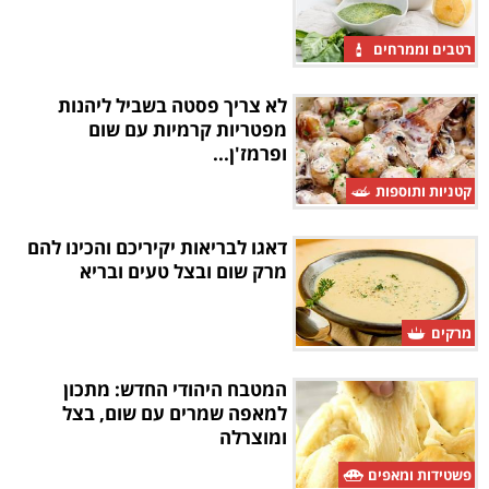
רטבים וממרחים
לא צריך פסטה בשביל ליהנות
מפטריות קרמיות עם שום
ופרמז'ן...
קטניות ותוספות
דאגו לבריאות יקיריכם והכינו להם
מרק שום ובצל טעים ובריא
מרקים
המטבח היהודי החדש: מתכון
למאפה שמרים עם שום, בצל
ומוצרלה
פשטידות ומאפים