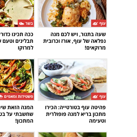
עוף
בשר
שעה בתנור, ויש לכם מנה
ככה תכינו כדור
נפלאה של עוף, אורז וכרובית
תבלינים וטעם 
מרוקאים!
למרוקו
עוף
פשטידות ומאפים
פהיטה עוף בטורטייה: הכירו
המנה הזאת שינ
מתכון בריא למנה פופולרית
שחשבתי על בטט
וטעימה
המתכון!