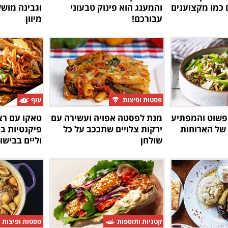
ם כמו מקצוענים
והמענג הוא פינוק טבעוני
וגבינה מוש
עבורכם!
מיוון
פסטות ופיצות
עוף
פשוט והמפתיע
מנת לפסטה אפויה ועשירה עם
טאקו עם רצ
 של הארוחות
ירקות צלויים שתככב על כל
פיקנטיות ב
שולחן
וליים בבישו
קטניות ותוספות
פסטות ופיצות