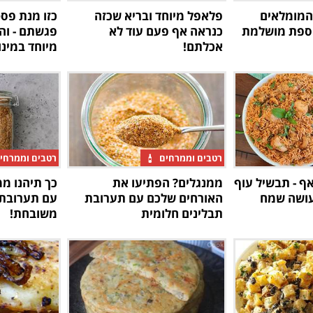
המומלאים
פלאפל מיוחד ובריא שכזה
כזו מנת פס
וספת מושלמת
כנראה אף פעם עוד לא
פגשתם - והי
אכלתם!
מיוחד במינו
רטבים וממרחים
רטבים וממרחי
אף - תבשיל עוף
ממנגלים? הפתיעו את
כך תיהנו מ
עושה שמח
האורחים שלכם עם תערובת
עם תערובת 
תבלינים חלומית
משובחת!