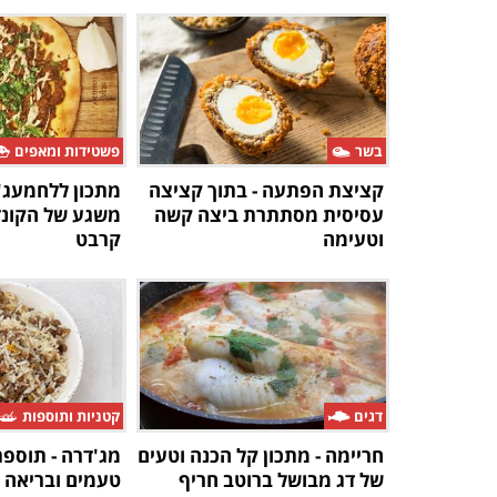
בשר
פשטידות ומאפים
קציצת הפתעה - בתוך קציצה
מתכון ללחמעג'ו
עסיסית מסתתרת ביצה קשה
משגע של הקונד
וטעימה
קרבט
דגים
קטניות ותוספות
חריימה - מתכון קל הכנה וטעים
מג'דרה - תוספת
של דג מבושל ברוטב חריף
טעמים ובריאה 