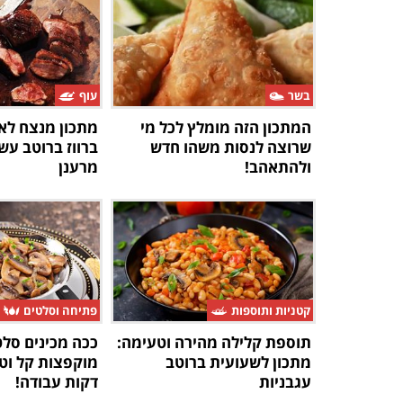
בשר
עוף
המתכון הזה מומלץ לכל מי
מתכון מנצח לא
שרוצה לנסות משהו חדש
ברווז ברוטב עש
ולהתאהב!
מרענן
קטניות ותוספות
פתיחה וסלטים
תוספת קלילה מהירה וטעימה:
ככה מכינים סלט
מתכון לשעועית ברוטב
מוקפצות קל וט
עגבניות
דקות עבודה!