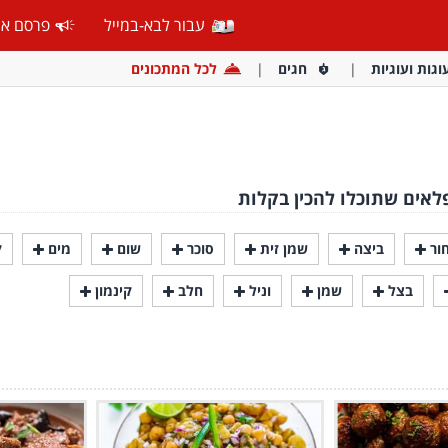
עבור לבא-במייל
פרסם אצ
וגות ועוגיות
חגים
לכל המתכונים
לאים שתוכלו להכין בקלות
ור
ביצה
שמן זית
סוכר
שום
מים
ק
בצל
שמן
וניל
חלב
קינמון