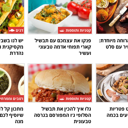
קטניות ותוספות
דגים
רוחה מיוחדת:
פנקו את עצמכם עם תבשיל
יש לנו בשב
יר עם סלט
קארי תפוחי אדמה טבעוני
מקסיקנית ו
ועשיר
נהדרת
קטניות ותוספות
רטבים וממרחי
 פטריות
גלו איך להכין את תבשיל
מתכון קל לה
עים בכמה
הסלופי ג׳ו המפורסם בגרסה
שיוסיף לכם
טבעונית
מנה