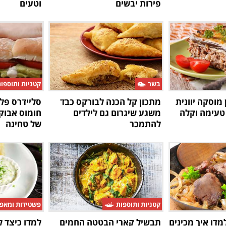
פירות יבשים
וטעים
בשר
קטניות ותוספו
מוסקה יוונית
מתכון קל הכנה לבורקס כבד
סליידרס פל
טעימה וקלה
משגע שיגרום גם לילדים
חומוס אבוקד
להתמכר
של טחינה
קטניות ותוספות
פשטידות ומאפ
דו איך מכינים
תבשיל קארי הבטטה החמים
למדו כיצד 