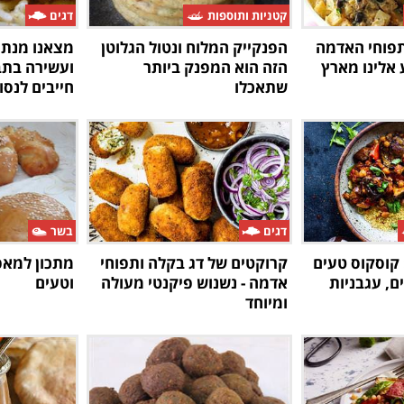
קטניות ותוספות
דגים
תפוחי האדמה
הפנקייק המלוח ונטול הגלוטן
מצאנו מנת 
אלינו מארץ
הזה הוא המפנק ביותר
ועשירה בתב
שתאכלו
חייבים לנסו
דגים
בשר
 קוסקוס טעים
קרוקטים של דג בקלה ותפוחי
מתכון למאפ
ם, עגבניות
אדמה - נשנוש פיקנטי מעולה
וטעים
ומיוחד