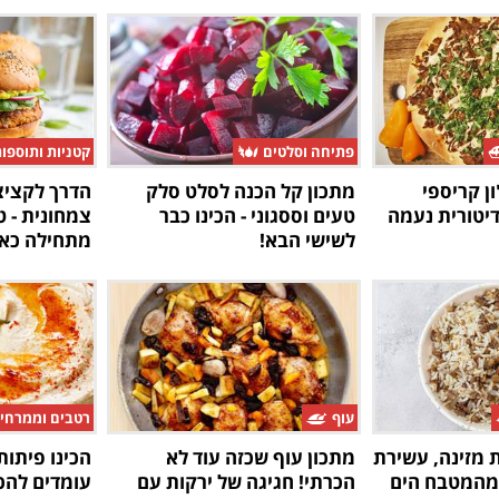
פתיחה וסלטים
קטניות ותוספו
ן קריספי
מתכון קל הכנה לסלט סלק
הדרך לקציצ
יטורית נעמה
טעים וססגוני - הכינו כבר
צמחונית - 
לשישי הבא!
מתחילה כאן
עוף
רטבים וממרחי
 מזינה, עשירת
מתכון עוף שכזה עוד לא
הכינו פיתות
מהמטבח הים
הכרתי! חגיגה של ירקות עם
עומדים להכי