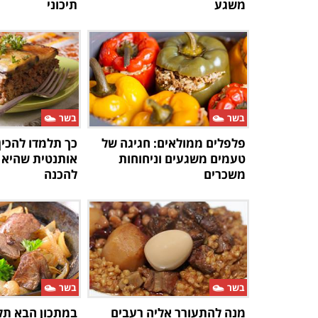
משגע
תיכוני
בשר
בשר
פלפלים ממולאים: חגיגה של
כך תלמדו להכין 
טעמים משגעים וניחוחות
אותנטית שהיא 
משכרים
להכנה
בשר
בשר
מנה להתעורר אליה רעבים
במתכון הבא תלמ