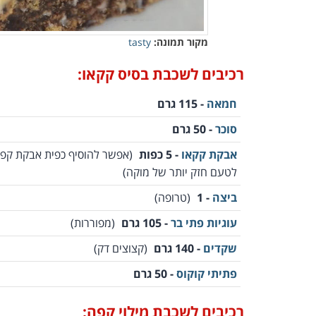
מקור תמונה:
tasty
רכיבים לשכבת בסיס קקאו:
חמאה
- 115 גרם
סוכר
- 50 גרם
אבקת קקאו
- 5 כפות
(אפשר להוסיף כפית אבקת קפ
לטעם חזק יותר של מוקה)
ביצה
- 1
(טרופה)
עוגיות פתי בר
- 105 גרם
(מפוררות)
שקדים
- 140 גרם
(קצוצים דק)
פתיתי קוקוס
- 50 גרם
רכיבים לשכבת מילוי קפה: