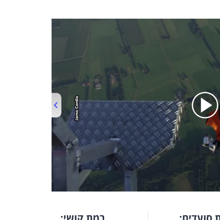
00:00
/
04:06
 סועדים:
רמת קושי: