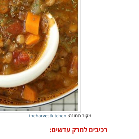
מקור תמונה:
theharvestkitchen
רכיבים למרק עדשים: