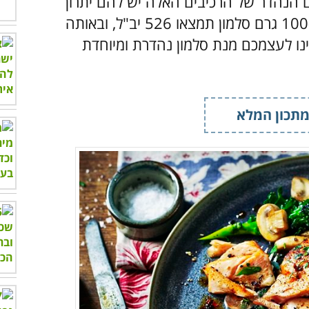
 הנהדר של הרכיבים האלה יש להם יתרון
נוסף – הם מקור מצוין לוויטמין D, כאשר ב-100 גרם סלמון תמצאו 526 יב"ל, ובאותה
 אז קדימה, הכינו לעצמכם מנת סלמון נהדרת ומיוחדת
תכון המלא