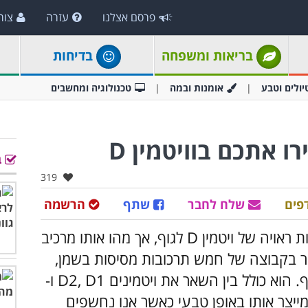
פרסם אצלנו
עזרה
צור
בריאות ומשפחה
בדיחות
יולים וטבע
אומנות ובמה
טכנולוגיה ומחשבים
ב
אהבו:
319
פים
שלח לחבר
שתף
הרשמה
רבים מאיתנו שחשוב להקפיד על סיפוק כמות ראויה של ויטמין D לגוף, אך מהו אותו מרכיב
בר בקבוצה של חמש תרכובות מסיסות בשמן,
שנועדו לסייע למאזן תקין של סידן וזרחן בגוף. הוא כולל בין השאר את ויטמינים D2, D1 ו-
מייצר אותו באופן טבעי כאשר אנו נחשפים