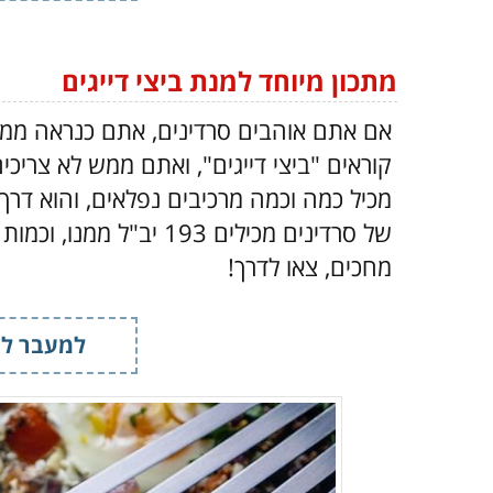
פפריקה
- 1 כפית
מלח
- לפי הטעם
מתכון מיוחד למנת ביצי דייגים
פלפל שחור
- לפי הטעם
אם אתם אוהבים סרדינים, אתם כנראה ממ
פטריות שמפיניון
- 100 גרם
(חתוכות)
קוראים "ביצי דייגים", ואתם ממש לא צריכי
ברוקולי
- 100 גרם
(קצוץ)
שן שום
- 1
(קצוצה)
מחכים, צאו לדרך!
פטרוזיליה
- 2 כפות
(קצוצה, לא חובה)
למעבר למ