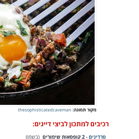
מקור תמונה:
thesophisticatedcaveman
רכיבים למתכון לביצי דייגים:
סרדינים
- 2 קופסאות שימורים
(בשמן)