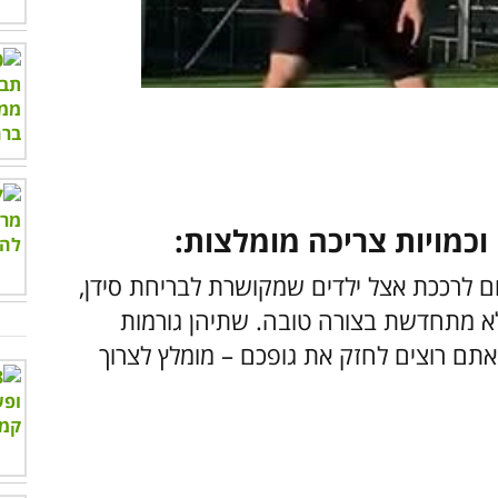
00:00
/
01:05
ין D בגוף עלול לגרום לרככת אצל ילדים שמקושרת לבריחת סידן,
א מתחדשת בצורה טובה. שתיהן גורמות
תם רוצים לחזק את גופכם – מומלץ לצרוך