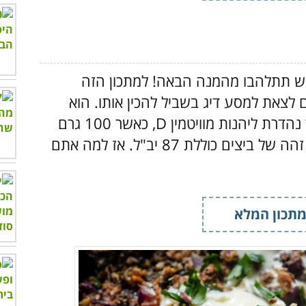
ש תתלהבו מהמנה הבאה! למתכון הזה
ם לצאת למסע דיג בשביל להכין אותו. הוא
מכיל כמה וכמה מרכיבים נפלאים, והוא דרך נהדרת ליהנות מוויטמין D, כאשר 100 גרם
של סרדינים מכילים 193 יב"ל ממנו, וכמות זהה של ביצים כוללת 87 יב"ל. אז למה אתם
תכון המלא