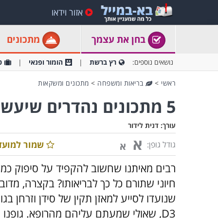
אזור וידאו
בחן את עצמך
מתכונים
נושאים נוספים:
רץ ברשת
הומור ופנאי
ט
ראשי
>
בריאות ומשפחה
>
מתכונים ומשקאות
5 מתכונים נהדרים שיעשירו אתכם בוויטמין D
עורך:
דנית לידור
א
שמור למועד
גודל גופן:
א
חיוני שתורם כל כך לבריאותו? בקצרה, מדו
D3, שאולי שמעתם עליהם מהרופא. גופנו 