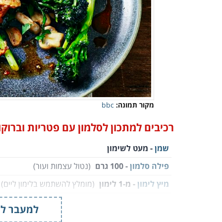
מקור תמונה:
bbc
רכיבים למתכון לסלמון עם פטריות וברוקול
שמן
- מעט לשימון
פילה סלמון
- 100 גרם
(נטול עצמות ועור)
מיץ לימון
- מ-1 לימון
(מומלץ להשתמש בלימון ליים)
שמן זית
- 1 כף ועוד קצת
(מחולק)
למעבר למ
שבבי צ'ילי יבש
- ½ כפית