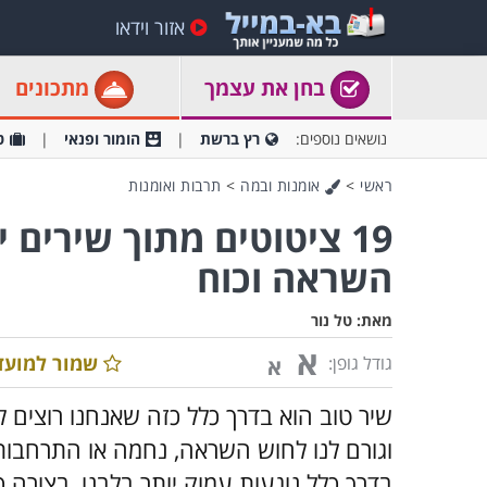
אזור וידאו
בחן את עצמך
מתכונים
נושאים נוספים:
רץ ברשת
הומור ופנאי
ט
ראשי
>
אומנות ובמה
>
תרבות ואומנות
19 ציטוטים מתוך שירים
השראה וכוח
מאת:
טל נור
א
שמור למועד
גודל גופן:
א
שיר טוב הוא בדרך כלל כזה שאנחנו רוצים ל
וגורם לנו לחוש השראה, נחמה או התרחבות
בדרך כלל נוגעות עמוק יותר בלבנו, בצורה