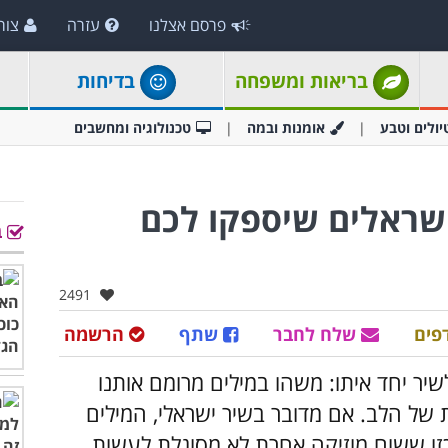
פרסם אצלנו
עזרה
צור
בריאות ומשפחה
בדיחות
יולים וטבע
אומנות ובמה
טכנולוגיה ומחשבים
 ישראלים שיספקו לכם
ב
אהבו:
2491
פים
שלח לחבר
שתף
הרשמה
שיר יחד איתו: משהו במילים מרומם אותנו
 של הלב. אם מדובר בשיר ישראלי, המילים
 כזו ששום מוזיקה אחרת לא מסוגלת לעשות.