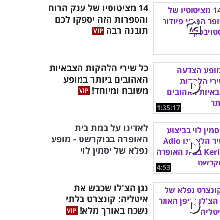
14 מציטוטיו של ענק הרוח
והספרות הזה יספקו לכם
תובנה רבה
כל שירי הלהקות הצבאיות
האהובים ביותר במופע
משובח ומיוחד!
1:35:17
לאדינו על במת בית
האופרה בבוקרשט - מופע
נפלא של יסמין לוי
4:53
נגן הצ'לו שכבש את
איטליה: קונצרט בלתי
נשכח באורך מלא!