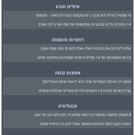
טיולים וטבע
מי שמטייל באילת ולא מבקר ב-6 המקומות הנהדרים האלה - מפספס!
14 ציפורים נודדות צבעוניות שמקשטות את שמי הארץ בימי האביב
רוחניות והעצמה
שלחו ליקיריכם את הברכות האלה ואחלו להם חג פסח שמח ושקט
גלו מה משמעותם של 14 סמלים ודימויים שמופיעים בחלומות שלכם
אומנות ובמה
אספנו לך את 20 הקומדיות שהכי כדאי לראות עכשיו בנטפליקס!
קבלו השראה וכוח מ-19 ציטוטים נהדרים משירים ישראלים אהובים
טכנולוגיה
8 משחקי מחשבה שישמרו על המוח שלכם חד ויתנו לכם רגע של שקט
השינוי הקטן למסכי הטלפון והמחשב שיכול להגן על הראייה שלכם