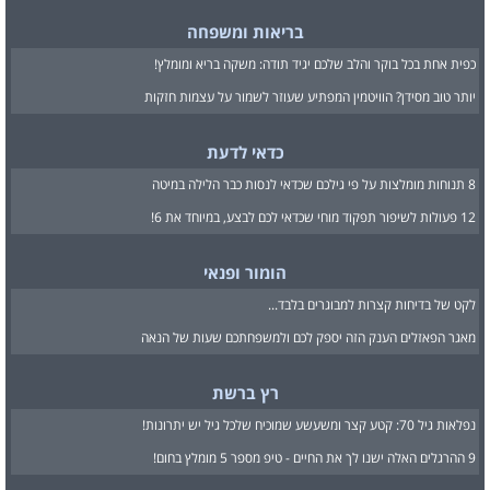
בריאות ומשפחה
כפית אחת בכל בוקר והלב שלכם יגיד תודה: משקה בריא ומומלץ!
יותר טוב מסידן? הוויטמין המפתיע שעוזר לשמור על עצמות חזקות
כדאי לדעת
8 תנוחות מומלצות על פי גילכם שכדאי לנסות כבר הלילה במיטה
12 פעולות לשיפור תפקוד מוחי שכדאי לכם לבצע, במיוחד את 6!
הומור ופנאי
לקט של בדיחות קצרות למבוגרים בלבד...
מאגר הפאזלים הענק הזה יספק לכם ולמשפחתכם שעות של הנאה
רץ ברשת
נפלאות גיל 70: קטע קצר ומשעשע שמוכיח שלכל גיל יש יתרונות!
9 ההרגלים האלה ישנו לך את החיים - טיפ מספר 5 מומלץ בחום!