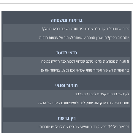
בריאות ומשפחה
כפית אחת בכל בוקר והלב שלכם יגיד תודה: משקה בריא ומומלץ!
יותר טוב מסידן? הוויטמין המפתיע שעוזר לשמור על עצמות חזקות
כדאי לדעת
8 תנוחות מומלצות על פי גילכם שכדאי לנסות כבר הלילה במיטה
12 פעולות לשיפור תפקוד מוחי שכדאי לכם לבצע, במיוחד את 6!
הומור ופנאי
לקט של בדיחות קצרות למבוגרים בלבד...
מאגר הפאזלים הענק הזה יספק לכם ולמשפחתכם שעות של הנאה
רץ ברשת
נפלאות גיל 70: קטע קצר ומשעשע שמוכיח שלכל גיל יש יתרונות!