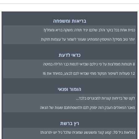
בריאות ומשפחה
כפית אחת בכל בוקר והלב שלכם יגיד תודה: משקה בריא ומומלץ!
יותר טוב מסידן? הוויטמין המפתיע שעוזר לשמור על עצמות חזקות
כדאי לדעת
8 תנוחות מומלצות על פי גילכם שכדאי לנסות כבר הלילה במיטה
12 פעולות לשיפור תפקוד מוחי שכדאי לכם לבצע, במיוחד את 6!
הומור ופנאי
לקט של בדיחות קצרות למבוגרים בלבד...
מאגר הפאזלים הענק הזה יספק לכם ולמשפחתכם שעות של הנאה
רץ ברשת
נפלאות גיל 70: קטע קצר ומשעשע שמוכיח שלכל גיל יש יתרונות!