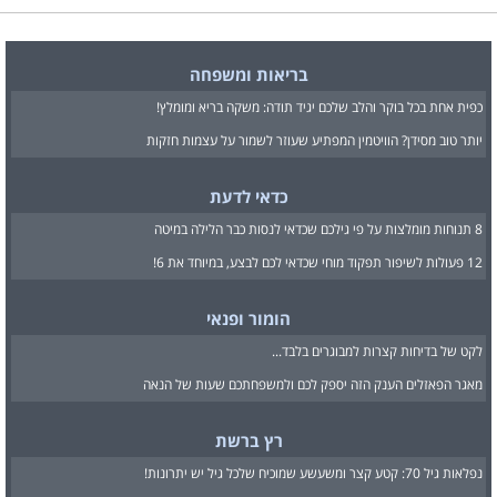
בריאות ומשפחה
כפית אחת בכל בוקר והלב שלכם יגיד תודה: משקה בריא ומומלץ!
יותר טוב מסידן? הוויטמין המפתיע שעוזר לשמור על עצמות חזקות
כדאי לדעת
8 תנוחות מומלצות על פי גילכם שכדאי לנסות כבר הלילה במיטה
12 פעולות לשיפור תפקוד מוחי שכדאי לכם לבצע, במיוחד את 6!
הומור ופנאי
לקט של בדיחות קצרות למבוגרים בלבד...
מאגר הפאזלים הענק הזה יספק לכם ולמשפחתכם שעות של הנאה
רץ ברשת
נפלאות גיל 70: קטע קצר ומשעשע שמוכיח שלכל גיל יש יתרונות!