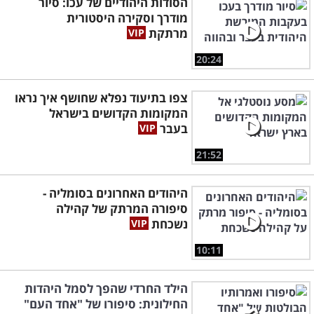
הסודות היהודיים של עכו: סיור
מודרך וסקירה היסטורית
מרתקת
20:24
צפו בתיעוד נפלא שחושף איך נראו
המקומות הקדושים בישראל
בעבר
21:52
היהודים האחרונים בסומליה -
סיפורה המרתק של קהילה
נשכחת
10:11
הילד החרדי שהפך לסמל היהדות
החילונית: סיפורו של "אחד העם"