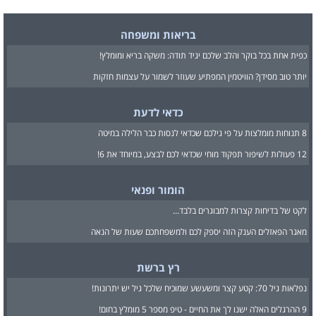
בריאות ומשפחה
כפית אחת בכל בוקר והלב שלכם יגיד תודה: משקה בריא ומומלץ!
יותר טוב מסידן? הוויטמין המפתיע שעוזר לשמור על עצמות חזקות
כדאי לדעת
8 תנוחות מומלצות על פי גילכם שכדאי לנסות כבר הלילה במיטה
12 פעולות לשיפור תפקוד מוחי שכדאי לכם לבצע, במיוחד את 6!
הומור ופנאי
לקט של בדיחות קצרות למבוגרים בלבד...
מאגר הפאזלים הענק הזה יספק לכם ולמשפחתכם שעות של הנאה
רץ ברשת
נפלאות גיל 70: קטע קצר ומשעשע שמוכיח שלכל גיל יש יתרונות!
9 ההרגלים האלה ישנו לך את החיים - טיפ מספר 5 מומלץ בחום!