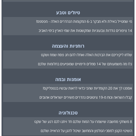
טיולים וטבע
מי שמטייל באילת ולא מבקר ב-6 המקומות הנהדרים האלה - מפספס!
14 ציפורים נודדות צבעוניות שמקשטות את שמי הארץ בימי האביב
רוחניות והעצמה
שלחו ליקיריכם את הברכות האלה ואחלו להם חג פסח שמח ושקט
גלו מה משמעותם של 14 סמלים ודימויים שמופיעים בחלומות שלכם
אומנות ובמה
אספנו לך את 20 הקומדיות שהכי כדאי לראות עכשיו בנטפליקס!
קבלו השראה וכוח מ-19 ציטוטים נהדרים משירים ישראלים אהובים
טכנולוגיה
8 משחקי מחשבה שישמרו על המוח שלכם חד ויתנו לכם רגע של שקט
השינוי הקטן למסכי הטלפון והמחשב שיכול להגן על הראייה שלכם