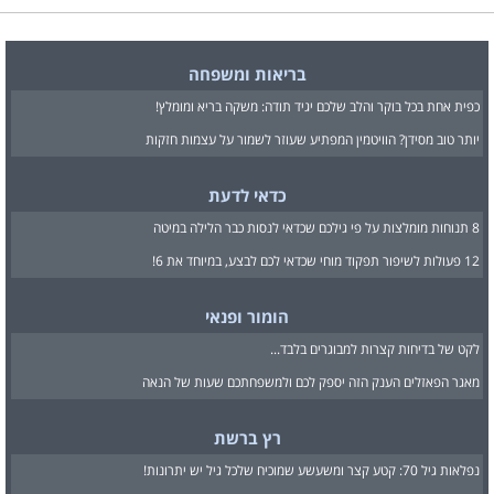
בריאות ומשפחה
כפית אחת בכל בוקר והלב שלכם יגיד תודה: משקה בריא ומומלץ!
יותר טוב מסידן? הוויטמין המפתיע שעוזר לשמור על עצמות חזקות
כדאי לדעת
8 תנוחות מומלצות על פי גילכם שכדאי לנסות כבר הלילה במיטה
12 פעולות לשיפור תפקוד מוחי שכדאי לכם לבצע, במיוחד את 6!
הומור ופנאי
לקט של בדיחות קצרות למבוגרים בלבד...
מאגר הפאזלים הענק הזה יספק לכם ולמשפחתכם שעות של הנאה
רץ ברשת
נפלאות גיל 70: קטע קצר ומשעשע שמוכיח שלכל גיל יש יתרונות!