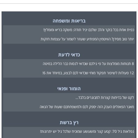
בריאות ומשפחה
כפית אחת בכל בוקר והלב שלכם יגיד תודה: משקה בריא ומומלץ!
יותר טוב מסידן? הוויטמין המפתיע שעוזר לשמור על עצמות חזקות
כדאי לדעת
8 תנוחות מומלצות על פי גילכם שכדאי לנסות כבר הלילה במיטה
12 פעולות לשיפור תפקוד מוחי שכדאי לכם לבצע, במיוחד את 6!
הומור ופנאי
לקט של בדיחות קצרות למבוגרים בלבד...
מאגר הפאזלים הענק הזה יספק לכם ולמשפחתכם שעות של הנאה
רץ ברשת
נפלאות גיל 70: קטע קצר ומשעשע שמוכיח שלכל גיל יש יתרונות!