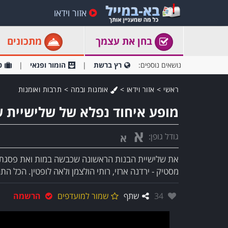
אזור וידאו
בחן את עצמך
מתכונים
נושאים נוספים:
רץ ברשת
הומור ופנאי
ט
ראשי
>
אזור וידאו
>
אומנות ובמה
>
תרבות ואומנות
מופע איחוד נפלא של שלישיית 
א
גודל גופן:
א
את שלישיית הבנות הראשונה שכבשה במות ואת פסגת מצ
מסטיק - ירדנה ארזי, רותי הולצמן ולאה לופטין. הכל ה
אהבו:
34
שתף
שמור למועדפים
הרשמה