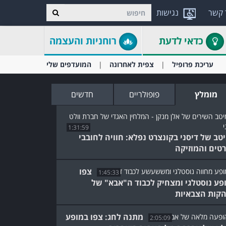
 קשר
נגישות
כדאי לדעת
רוחניות והעצמה
עריכת פרופיל
צפית לאחרונה
המועדפים שלי
מומלץ
פופולריים
חדשים
1:31:59
טב של דיסני בקונצרט נפלא: חוויה לחובבי
טים והמוזיקה
צפו
1:45:33
פע נוסטלגי ומצחיק לכבוד ה"אבא" של
קות הצבאיות
מתנה לחג: צפו במופע
2:05:09