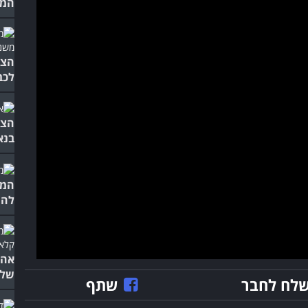
המל
הצט
לכב
הצט
בנאי
המו
להיט
אהב
שלו
לח לחבר
שתף