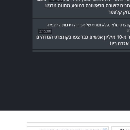
מנים לשורה הראשונה במופע מחווה מרגש
חק קלפטר
2:15:00
יותר מ-10 מיליון אנשים כבר צפו בקונצרט המדהים
אנדה ריו!
בואו להיזכר בצלילים של
שנות ה-50׳ במופע זמר
ישראלי נוסטלגי
55:54
הנגן המפורסם הזה מגיע
בקרוב לארץ, אבל אתם לא
צריכים לחכות!
1:43:46
מי שאוהב את שלישיית הגשש
יהנה לצפות בקונצרט
המשעשע הזה!