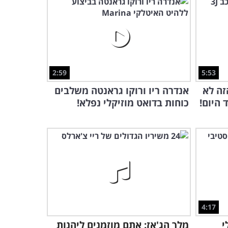
1:44:16
יש לנו בשבילכם כרטיס
להופעה של שלמה ארצי
משנת 1976!
39:36
2:59
5:53
אתם מוזמנים למופע נוסטלגי
זה לא
אנדרה ריו ורוקו גראנטה משלבים
נפלא שמוקדש לניגוני הזמר
העברי
היום!
כוחות בדואט מוזיקלי נפלא!
1:31:26
צפו במופע של אחד מהקולות
הישראליים האהובים ביותר
בכל השנים...
50:26
אוצר מהארכיון: צפו בהופעה
חיה של החיפושיות משנת
1964!
4:17
25:53
י
מלך הג'אז: אתם מוזמנים ליהנות