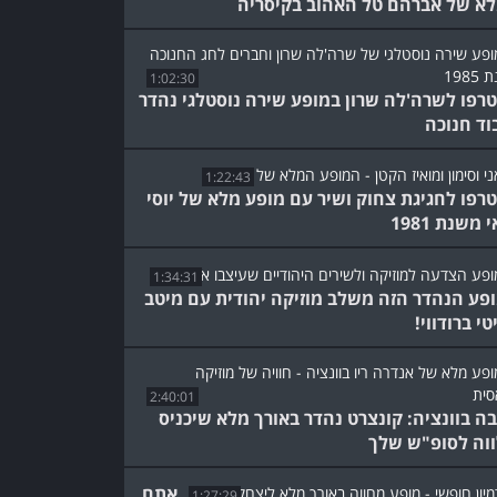
א של אברהם טל האהוב בקיסריה
1:02:30
רפו לשרה'לה שרון במופע שירה נוסטלגי נהדר
וד חנוכה
1:22:43
רפו לחגיגת צחוק ושיר עם מופע מלא של יוסי
 משנת 1981
1:34:31
פע הנהדר הזה משלב מוזיקה יהודית עם מיטב
י ברודווי!
2:40:01
ה בוונציה: קונצרט נהדר באורך מלא שיכניס
וה לסופ"ש שלך
אתם
1:27:29