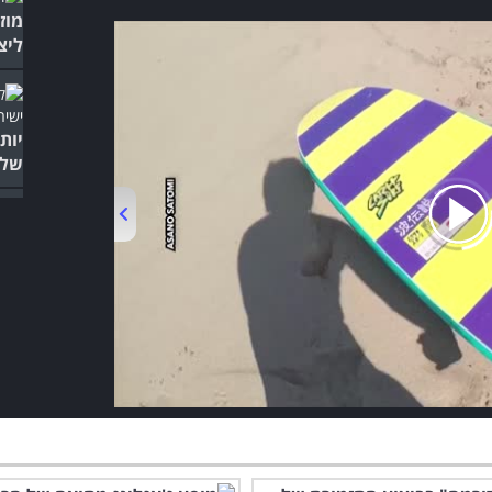
מוז
ליצ
של 
00:00
/
03:10