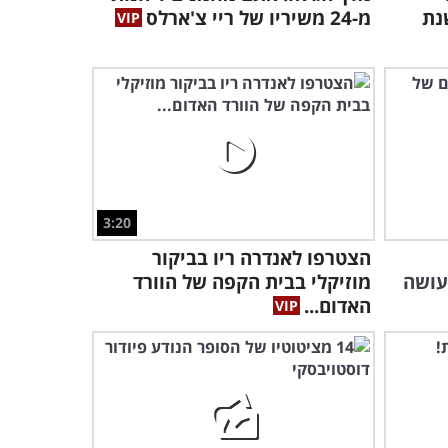
היזכרו בפועלו הרב של אחד
נת
מ-24 משיריו של ריי צ'ארלס
מגדולי השירה העברית עם
המופע הזה
32:05
היזכרו באמן שהפך לסמל של
הזמר העברי עם המופע
הנוסטלגי הבא
43:25
סירק דה סוליי מציגים: צפו
3:20
במופע מלא שהוא חגיגה
הצטרפו לאנדרה ריו בביקור
לעיניים!
1:08:00
עושה
מוזיקלי בבית הקפה של הוורד
האדום...
צפו בגרסה למפצח האגוזים
של צ'ייקובסקי שתעשה לכם
את היום!
1:31:41
אהבות שכאלה: צפו במופע
מחווה מרגש עם מיטב שירי