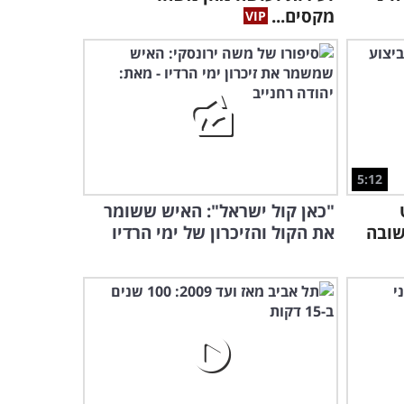
היצירה הספרדית הקלאסית
מקסים...
והנפלאה הזאת תמלא את
לבכם בנחת...
3:58
5:12
"כאן קול ישראל": האיש ששומר
שובה
את הקול והזיכרון של ימי הרדיו