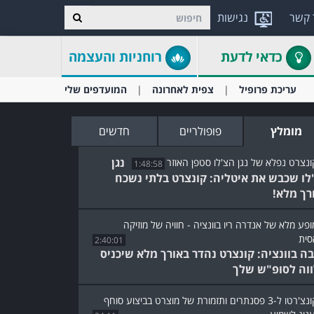
 קשר
נגישות
כדאי לדעת
רוחניות והעצמה
עריכת פרופיל
צפית לאחרונה
המועדפים שלי
מומלץ
פופולריים
חדשים
נגן
1:48:58
לו שכבש את איטליה: קונצרט בלתי נשכח
רך מלא!
2:40:01
ה בוונציה: קונצרט נהדר באורך מלא שיכניס
וה לסופ"ש שלך