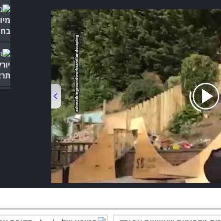
מיו
בחו
יור
תרצ
00:00
/
03:19