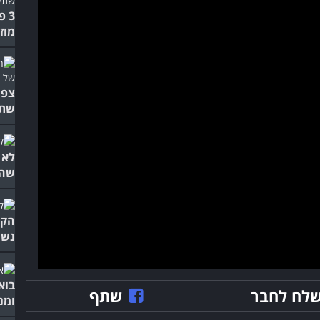
3 
מוז
צפו
שתע
לא 
שהם
הקו
נשמ
בוא
לח לחבר
שתף
ומנ