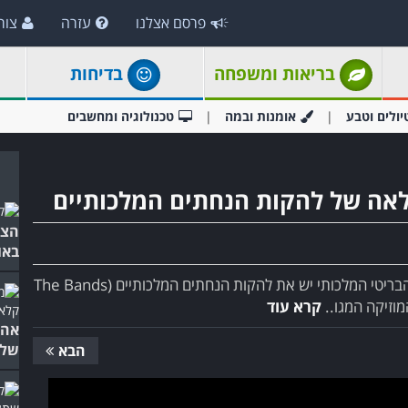
פרסם אצלנו
עזרה
צור
בריאות ומשפחה
בדיחות
יולים וטבע
אומנות ובמה
טכנולוגיה ומחשבים
מלאה של להקות הנחתים המלכותיים
הצ'
באו
בדיוק כפי שלנו כאן בישראל יש את תזמורת צה"ל, לצי הבריטי המלכותי יש את להקות הנחתים המלכותיים (The Bands
קרא עוד
אהב
שלו
הבא