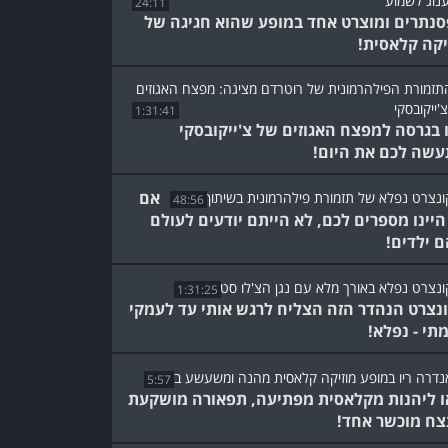
24:11
פסנתרים ומוצרט אחד במופע שהוא חגיגה של
יקה קלאסית!
1:31:41
 בגרסה למפצח האגוזים של צ'ייקובסקי
שה לכם את היום!
אם
48:56
היינו מספרים לכם, לא הייתם יודעים לעולם
 ילדים!
1:31:25
נצרט הנהדר הזה הצליח לרגש אותי עד לעמקי
תי - נפלא!
5:57
ו ליהנות מקלאסית מפתיעה, תפאורה מושקעת
צח מוכשר אחד!