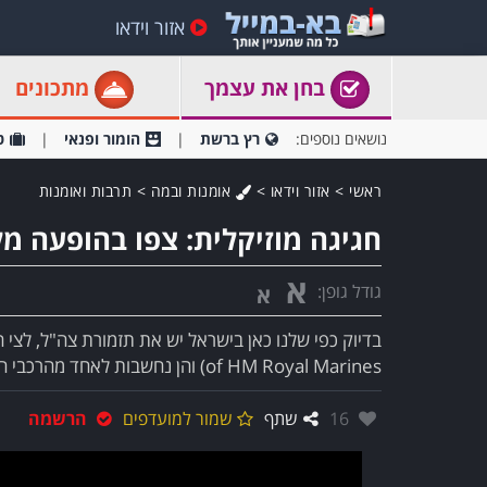
אזור וידאו
בחן את עצמך
מתכונים
נושאים נוספים:
רץ ברשת
הומור ופנאי
ט
ראשי
>
אזור וידאו
>
אומנות ובמה
>
תרבות ואומנות
חגיגה מוזיקלית: צפו בהופעה 
א
גודל גופן:
א
of HM Royal Marines) והן נחשבות לאחד מהרכבי המוזיקה המגו..
אהבו:
16
שתף
שמור למועדפים
הרשמה