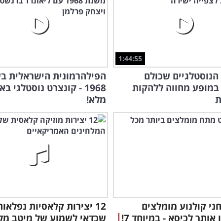
1:44:55
הנוסטלגיים שכולם
הפילהרמונית הישראלית ב
במופע מחווה ללהקות
1968 - קונצרט נוסטלגי בא
ת
מלא!
תחני קולנוע מומלצים
12 יצירות קלאסיות נפלאות
אותך לכיסא - במיוחד 7!
שכדאי לשמוע של מיטב מלח