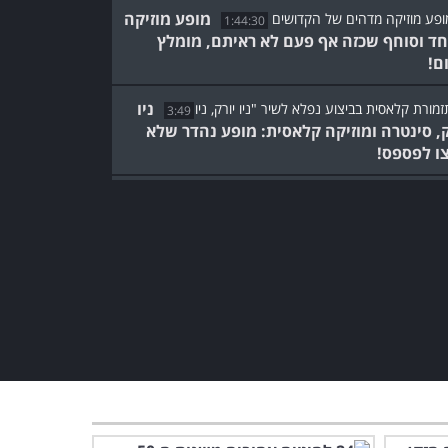
מופע מוזיקה
1:44:30
חד וסוחף שכזה אף פעם לא ראיתם, מומלץ
ם!
ניו
3:49
ק, סינטרה ומוזיקה קלאסית: מופע נהדר שלא
ו לפספס!
צפו בגרסה ישראלית נהדרת
למחזה הקומי האהוב על
נישואי פיגארו
1:42:47
צפו בקונצרט נפלא של כנר
יהודי עם שם עולמי היישר
משנת 1986
30:54
שירת מלאכים: מופע מרגש
ומומלץ של המנצח האהוב
אנדרה ריו