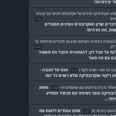
ד יצירתיות!
7:35
דברים שרק האקרובטים הסינים מסוגלים
ות, וזה מדהים!
4:41
כת על חבל דק: להטטונית החבל הזו תשאיר
ם עם פה פעור
טנגו על הגובה -
5:52
ע ריקוד ואקרובטיקה שלא רואים כל יום!
מופע
2:00
ובטיקה עוצר נשימה עם מכשיר מפתיע
וחד...
אתם עומדים לראות את
2:51