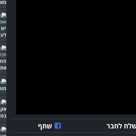
מאו
יש 
לעש
הול
אתכ
מופ
אקר
במי
לח לחבר
שתף