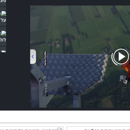
פעל
על 
לול
אקר
נשי
00:00
/
04:06