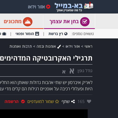
אזור וידאו
בחן את עצמך
מתכונים
נושאים נוספים:
רץ ברשת
הומור ופנאי
ט
ראשי
>
אזור וידאו
>
אומנות ובמה
>
תרבות ואומנות
תרגילי האקרובטיקה המדהימים 
א
גודל גופן:
א
לאריק איברסון יש שתי אהבות גדולות שאותן הוא החליט
היות ופעלולי רכיבה על אופניים רגילות הם קלים מדי עב
אהבו:
165
שתף
שמור למועדפים
הרשמה