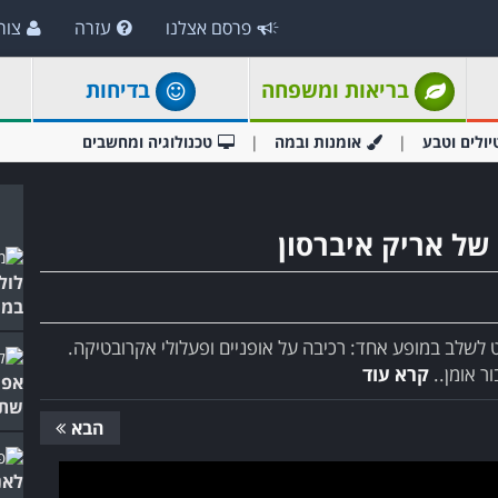
פרסם אצלנו
עזרה
צור
בריאות ומשפחה
בדיחות
יולים וטבע
אומנות ובמה
טכנולוגיה ומחשבים
של אריק איברסון
לול
במי
 לשלב במופע אחד: רכיבה על אופניים ופעלולי אקרובטיקה.
ור אומן..
קרא עוד
אפש
שתר
הבא
לאנ