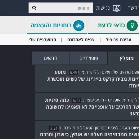
 קשר
נגישות
כדאי לדעת
רוחניות והעצמה
עריכת פרופיל
צפית לאחרונה
המועדפים שלי
מומלץ
פופולריים
חדשים
מופע
6:45
יינות מבית קרקס בייג'ינג של נשים מוכשרת
וחד!
כמה סיניות
6:11
ר להרכיב על אופניים? לא תאמינו לתשובה
או!
3:21
שים המדהימים האלה יש אומץ, כישרון והרבה