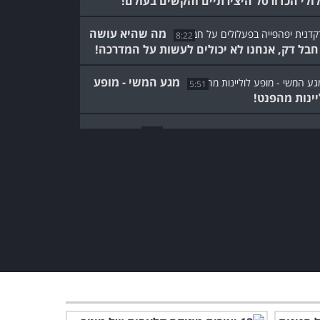
ולי הכדורסל היצירתיים והקשים בעולם!
מה שהיא עושה
8:22
חבל דק, אנחנו לא יכולים לעשות על המדרכה!
מגע המשי - מופע
5:51
יינות מהפנט!
5:41
ובטיקה נוסח אפריקה - מופע עוצר נשימה!
אקרובטיקה זוגית עוצרת
5:54
מה!
אם תזוזו, אתם מתים - מופע
רחוב מטורף!
3:11
כדי לבצע את פעלולי
החד-אופן האלה צריך כישרון