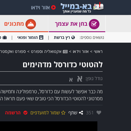
אזור וידאו
בחן את עצמך
מתכונים
נושאים נוספים:
רץ ברשת
הומור ופנאי
ט
ראשי
>
אזור וידאו
>
אקטואליה וספורט
>
ספורט ואקסטרי
להטוטי כדורסל מדהימים
א
גודל גופן:
א
מה כבר אפשר לעשות עם כדורסל, טרמפולינה וחמישה 
מסרטוני להטוטי הכדורסל הכי טובים שאי פעם תראו! ה
אהבו:
351
שתף
שמור למועדפים
הרשמה