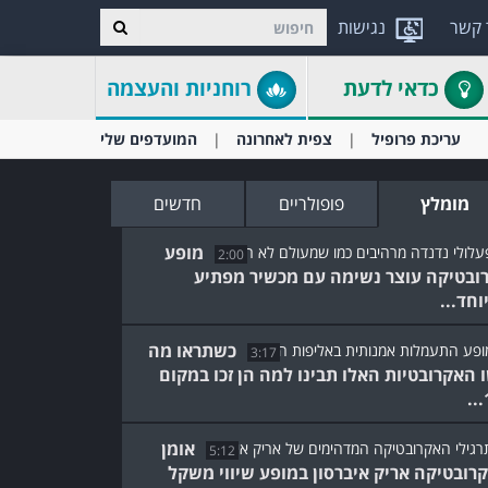
 קשר
נגישות
כדאי לדעת
רוחניות והעצמה
עריכת פרופיל
צפית לאחרונה
המועדפים שלי
מומלץ
פופולריים
חדשים
מופע
2:00
ובטיקה עוצר נשימה עם מכשיר מפתיע
וחד...
כשתראו מה
3:17
 האקרובטיות האלו תבינו למה הן זכו במקום
אומן
5:12
רובטיקה אריק איברסון במופע שיווי משקל