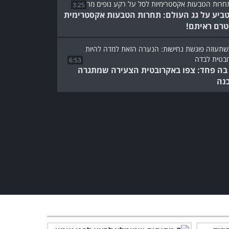
3:25
ביע על גג העולם: תחרות הטבעות אקסטרימית
 טרם ראיתם!
6:53
 בה פחד: צפו באקרובטית הצעירה שמתגרה
נה
לא היה לי מושג שאנשים
מסוגלים לעשות כאלה דברים
מדהימים...
3:05
מופע האקרובטיקה הזה כבש
את השמיים והשאיר אותי חסר
מילים!
8:14
אף פעם עוד לא ראיתם תחרות
כדורסל שכזאת... פשוט