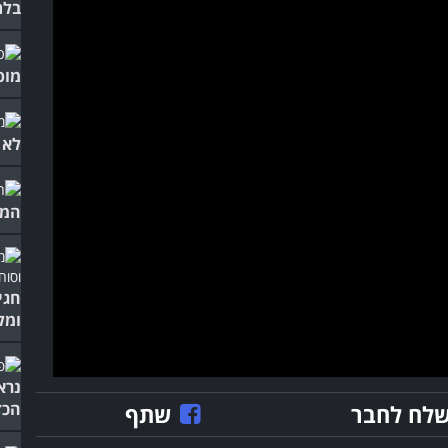
בלת
מופ
לא 
המו
חגי
ומל
נרא
הכד
לח לחבר
שתף