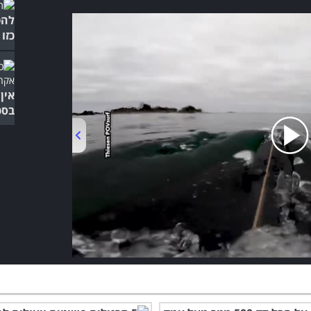
להט
כזו
אין
בסכ
00:00
/
03:55