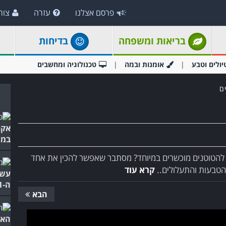
פרסם אצלנו
עזרה
צור
בריאות ומשפחה
בדיחות
יולים וטבע
אומנות ובמה
טכנולוגיה ומחשבים
ם
אקר
במי
להטוטנים מוכשרים במיוחד? מסתבר שאפשר להכין את אחד
הטבעות והתעלולים..
קרא עוד
עשו
ה-1...
הבא
האק