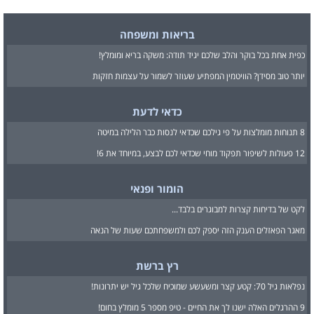
בריאות ומשפחה
כפית אחת בכל בוקר והלב שלכם יגיד תודה: משקה בריא ומומלץ!
יותר טוב מסידן? הוויטמין המפתיע שעוזר לשמור על עצמות חזקות
כדאי לדעת
8 תנוחות מומלצות על פי גילכם שכדאי לנסות כבר הלילה במיטה
12 פעולות לשיפור תפקוד מוחי שכדאי לכם לבצע, במיוחד את 6!
הומור ופנאי
לקט של בדיחות קצרות למבוגרים בלבד...
מאגר הפאזלים הענק הזה יספק לכם ולמשפחתכם שעות של הנאה
רץ ברשת
נפלאות גיל 70: קטע קצר ומשעשע שמוכיח שלכל גיל יש יתרונות!
9 ההרגלים האלה ישנו לך את החיים - טיפ מספר 5 מומלץ בחום!