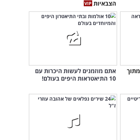
יח שאפשר לשלב!
הצבאיות
צפו ברקדנית בת ה-80 ובבן
זוגה הצעיר חורכים את הבמה!
2:40
היצירה הספרדית הקלאסית
והנפלאה הזאת תמלא את
לבכם בנחת...
3:58
 מתוך
אתם מוזמנים לעשות היכרות עם
10 התיאטראות היפים בעולם!
זקוקים לרגע של נחת? האזינו
לביצוע קסום לשיר מרומם
הנפש הזה
4:41
היצירה המוזיקלית הנפלאה
והמקפיצה הזאת עשתה לי את
היום!
5:04