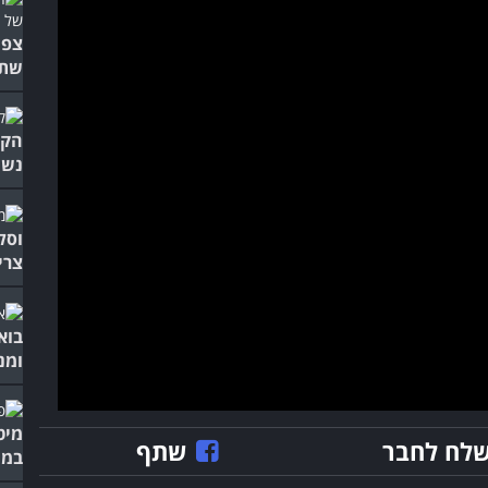
צפו
שתע
הקו
נשמ
וסל
צרי
בוא
ומנ
מיט
לח לחבר
שתף
במו