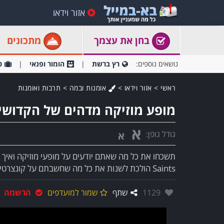
אזור וידאו
בחן את עצמך
מתכונים
נושאים נוספים:
רץ ברשת
הומור ופנאי
ט
ראשי
>
אזור וידאו
>
אומנות ובמה
>
תרבות ואומנות
מופע מוזיקה מדהים של הקדושי
א
גודל גופן:
א
Saints הולכת לשנות את כל מה שחשבתם על קונצרטים בעזרת מופע מלא,..
אהבו:
1129
שתף
שמור למועדפים
הרשמה