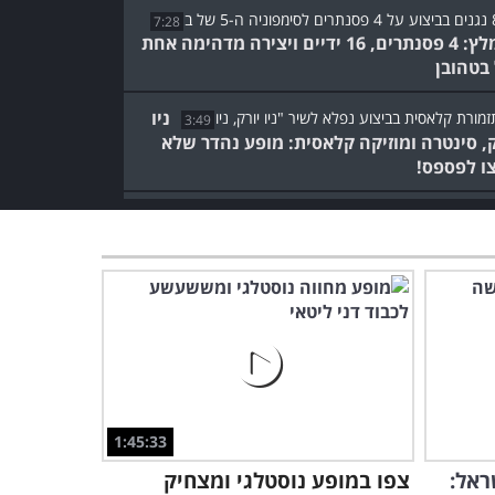
7:28
מומלץ: 4 פסנתרים, 16 ידיים ויצירה מדהימה אחת
בטהובן
ניו
3:49
ק, סינטרה ומוזיקה קלאסית: מופע נהדר שלא
ו לפספס!
שעתיים של מוזיקה נפלאה
עם תזמורת מרשימה ומפתיעה
- מומלץ!
2:04:21
נגן הצ'לו שכבש את איטליה:
קונצרט בלתי נשכח באורך
מלא!
1:48:58
צפו בקונצרט נפלא של כנר
1:45:33
יהודי עם שם עולמי היישר
ראל:
צפו במופע נוסטלגי ומצחיק
משנת 1986