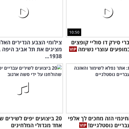
המו
למס
10:50
רי סירק דו סוליי קופצים
צילומי הצבע הנדירים האל
חיי
במופעים עוצרי נשימה
מציגים את תל אביב היפה 
1938...
ינמי הזה מחכים לך אלפי
20 ביצועים יפים לשירים 
בריים נוסטלגיים!
אחד מגדולי המלחינים
מוז