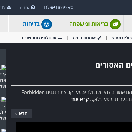
פרסם אצלנו
עזרה
צור
בריאות ומשפחה
בדיחות
יולים וטבע
אומנות ובמה
טכנולוגיה ומחשבים
ם האסורים
אהב
שלו
תשכחו את כל מה שאתם יודעים על מופעי מוזיקה ואיך הם אמורים להיראות ולהישמע! קבוצת הנגנים Forbidden
קרא עוד
הבא
של 