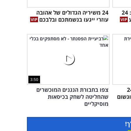
אנדרה ריו מציג: זה מה שקורה
כשמשלבים רוק עם מוזיקה
מיטב המוזיקה של בריטניה: 24
24 משיריה הגדולים של אהובה
קלאסית...
עוזרי ייגעו בנשמתכם ובלבכם
5:30
3:50
 חורף מושלם: 24
צפו בחבורת הנגנים המוכשרים
גשום
שהחליטה לשחק בכיסאות
מוסיקליים
ך!