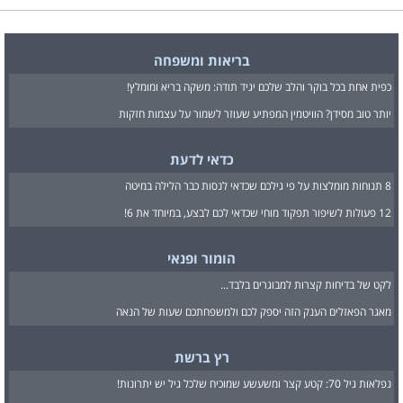
בריאות ומשפחה
כפית אחת בכל בוקר והלב שלכם יגיד תודה: משקה בריא ומומלץ!
יותר טוב מסידן? הוויטמין המפתיע שעוזר לשמור על עצמות חזקות
כדאי לדעת
8 תנוחות מומלצות על פי גילכם שכדאי לנסות כבר הלילה במיטה
12 פעולות לשיפור תפקוד מוחי שכדאי לכם לבצע, במיוחד את 6!
הומור ופנאי
לקט של בדיחות קצרות למבוגרים בלבד...
מאגר הפאזלים הענק הזה יספק לכם ולמשפחתכם שעות של הנאה
רץ ברשת
נפלאות גיל 70: קטע קצר ומשעשע שמוכיח שלכל גיל יש יתרונות!