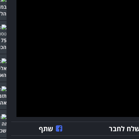
במו
הלה
5
הכו
אלפ
האה
תזמ
אהו
זה 
לח לחבר
שתף
שכי