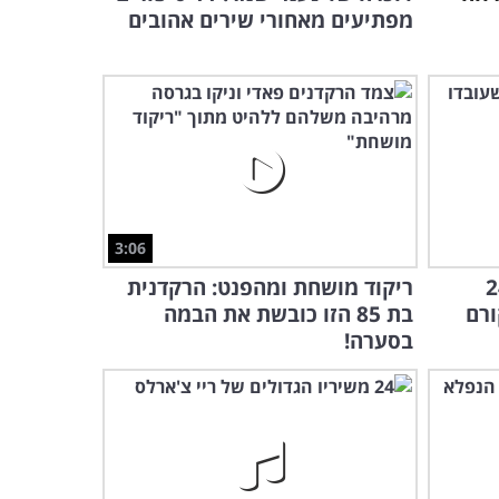
מפתיעים מאחורי שירים אהובים
סיפור כיסוי: הצצה לעולמם
המרתק של סוכני המוסד
הישראלי
50:56
הסרטון התיעודי הזה חושף
את סיפור חייו המרתק של
חוזה המדינה
17:08
3:06
47:38
: האזינו ל-24
ריקוד מושחת ומהפנט: הרקדנית
ישראל של 1950: תיעוד מרתק של השנתיים
ורם
בת 85 הזו כובשת את הבמה
שונות בחיי המדינה
בסערה!
האם תצליחו לזהות את
הזמרים הישראלים הבאים?
היכנסו וגלו...
8:35
למה כדאי לעשות דברים לאט?