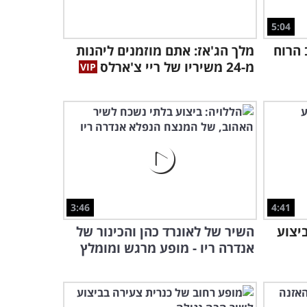
מתן פרץ בקטע מצחיק ומעורר
מחשבה
5:04
8:16
הרוח
מלך הג'אז: אתם מוזמנים ליהנות
משה להב והטיש הגדול
מ-24 משיריו של ריי צ'ארלס
מציגים: מחרוזת להיטי
הלהקות הצבאיות
6:08
לכבוד יום העצמאות: מיטב
הלהקות הצבאיות והסיפורים
שמאחוריהן...
37:56
3 שעות גורליות שהכריעו
3:46
4:41
מלחמה שלמה - תיעוד
היסטורי מרתק!
ביצוע
השיר של לאונרד כהן והכינור של
1:27:28
אנדרה ריו - מופע מרגש ומומלץ
הצטרפו למשתתפי מצעד
החיים באשוויץ בסרט תיעודי
חשוב ומרגש