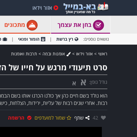
אזור וידאו
בחן את עצמך
מתכונים
נושאים נוספים:
רץ ברשת
הומור ופנאי
ט
ראשי
>
אזור וידאו
>
אומנות ובמה
>
תרבות ואומנות
סרט תיעודי מרגש על חייו של הז
א
גודל גופן:
א
הוא נולד בשם חיים כהן אך כולנו הכרנו אותו בשם הבמ
רבות. אחרי שנים רבות של עליות, ירידות, הצלחות, כישל
אהבו:
42
שתף
שמור למועדפים
הרשמה