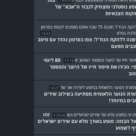
צפו
1:45:33
פע נוסטלגי ומצחיק לכבוד ה"אבא" של
קות הצבאיות
14:53
7 שנה ללהקת הנח"ל: צפו בסרטון נהדר עם מיטב
כבים מפעם
80 ליוסי
17:19
י: הכירו את סיפור חייו של היוצר והמספר
וב
14:27
ורת הנוער הלאומית מפתיעה בשילוב שירים
בים במיוחד!
זהו
1:59:43
על הבמה: מופע באורך מלא עם שירים ישראלים
ף לשמוע