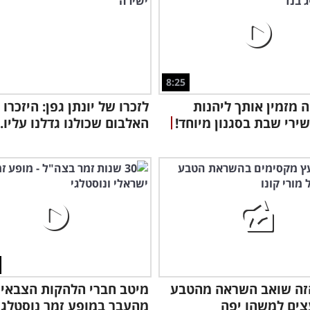
מפת
8:25
ה מזמין אותך ליהנות
לזכרו של יונתן גפן: היזכרו 
ירי שבת בסגנון מיוחד!
האלבום שכולנו גדלנו עליו..
זה שואב השראה מהטבע
מיטב חברי הלהקות הצבאיו
צים למשהו יפה
מהעבר במופע זמר נוסטלגי