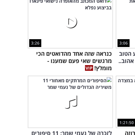
הילדים בעברית!
52:04
אהבות שכאלה: צפו במופע
מחווה מרגש עם מיטב שירי
עמוס אטינגר
1:17:15
3:26
3:06
 הטוב
כנראה שזה אחד מהדואטים הכי
מופע המחווה הנוסטלגי הזה
מוקדש לאחת מגדולות
אהוב..
מרגשים שאי פעם שמענו -
התרבות העברית...
מומלץ!
1:11:34
הכירו את סיפורו של המפקד
שקפץ על רימון והציל את חיי
פקודיו
40:14
בחדר הזה מתקבלות
ההחלטות הביטחוניות
1:21:50
החשובות ביותר במדינה...
רוזה
לזכרה של נעמי שמר: 11 סיפורים
44:24