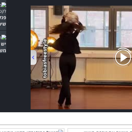
פנק
שירי
יש 
משנת 
00:00
/
01:01