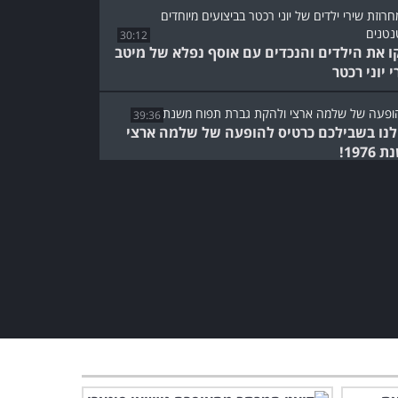
30:12
ו את הילדים והנכדים עם אוסף נפלא של מיטב
 יוני רכטר
39:36
לנו בשבילכם כרטיס להופעה של שלמה ארצי
1976!
גרוסמן: מסע פנימי אל נפשו
ויצירתו של הסופר שנגע
בכולנו
52:35
צפו במופע של אחד מהקולות
הישראליים האהובים ביותר
בכל השנים...
50:26
צפו במופע מחווה נהדר
ומהנה לגדולת משוררות