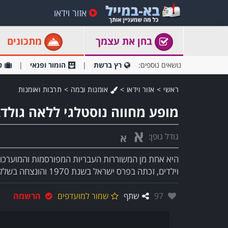
אזור וידאו
בחן את עצמך
מתכונים
נושאים נוספים:
רץ ברשת
הומור ופנאי
ט
ראשי
>
אזור וידאו
>
אומנות ובמה
>
תרבות ואומנות
מופע מחווה נוסטלגי ללאה גולד
א
גודל גופן:
א
היא אחת מן המשוררות העבריות המפורסמות והמוערכו
וילדים, זכתה בפרס ישראל בשנת 1970 והונצחה בשלל דרכים. אנחנו מד..
אהבו:
97
שתף
שמור למועדפים
הרשמה