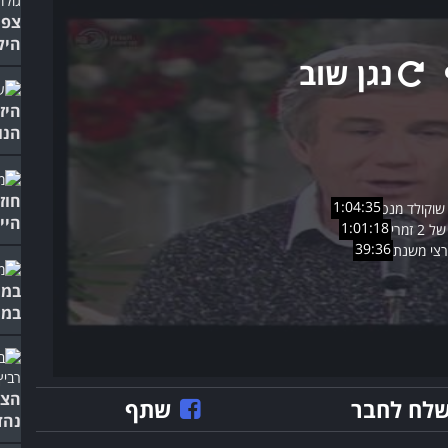
צפו
היל
נגן שוב
היז
הנו
חוז
1:04:35
היי
1:01:18
39:36
במו
במי
לח לחבר
שתף
נהדר