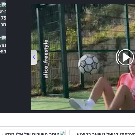
5
הכו
מוז
ליצ
00:00
/
01:04