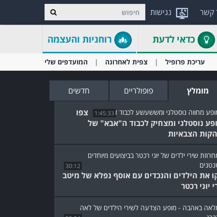
 קשר
נגישות
כדאי לדעת
רוחניות והעצמה
עריכת פרופיל
צפית לאחרונה
המועדפים שלי
מומלץ
פופולריים
חדשים
צפו
1:45:33
פע נוסטלגי ומצחיק לכבוד ה"אבא" של
קות הצבאיות
30:12
ו את הילדים והנכדים עם אוסף נפלא של מיטב
 יוני רכטר