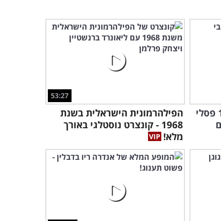
אוצרות הארכיון: צפו בלהקת
הנח"ל בביצוע לשיר נהדר
לחורף!
2:55
53:27
השראה מן הטבע: צפו ב-14 פסלי
הפילהרמונית הישראלית בשנת
ם
1968 - קונצרט נוסטלגי באורך
מלא!