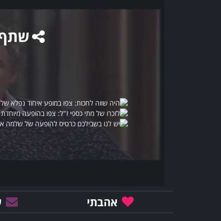
שתף
אהבתי
ש