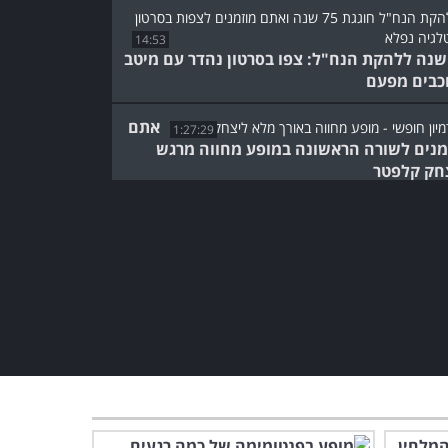
14:53
7 שנה ללהקת הנח"ל: צפו בסרטון נהדר עם מיטב
כבים מפעם
אתם
1:27:29
מנים לשורה הראשונה במופע מחווה מרגש
חק קלפטר
תזמורת הנוער הלאומית
מפתיעה בשילוב שירים
אהובים במיוחד!
14:27
זהו זה על הבמה: מופע באורך
מלא עם שירים ישראלים שכיף
לשמוע
1:59:43
חיים ואדם: סרט תיעודי מרגש
על הזמר האהוב שהלך