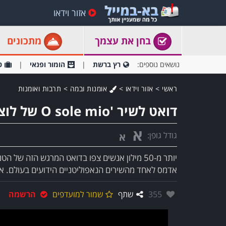
אזור וידאו
בחן את עצמך
מתכונים
נושאים נוספים:
רץ ברשת
הומור ופנאי
ט
ראשי
>
אזור וידאו
>
אומנות ובמה
>
תרבות ואומנות
דואט לשיר 'O sole mio של לוצ'אנו פבארוטי ובריאן אדמס
א
גודל גופן:
א
יותר מ-50 מילון אנשים צפו בדואט המרגש הזה של
אדמס לאחד מהשירים הנאפוליטניים הידועים בעולם. את
אהבו:
355
שתף
שמור למועדפים
הרשמה