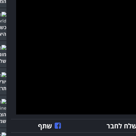
המו
כשש
היא
של 
יור
תרצ
הצט
שממ
לח לחבר
שתף