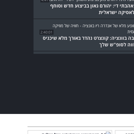
אהבתי די: יהורם גאון בביצוע חדש וסוחף
אסיקה ישראלית
2:40:01
ה בוונציה: קונצרט נהדר באורך מלא שיכניס
וה לסופ"ש שלך
5 דקות של קסם עם צ'לו
וכינור - דואט מרגש שלא תרצו
לפספס!
4:53
ננה מושקורי וחוליו איגלסיאס
משלבים קולות בדואט שחובה
לראות...
4:03
אנדרה
1:54:20
 מזמין אתכם לאוסטרליה לצפייה בקונצרט באורך
!