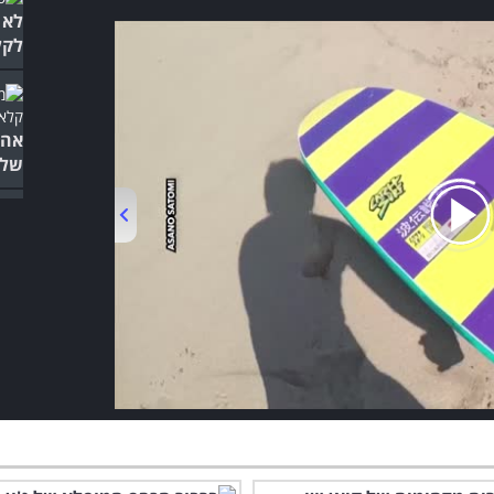
לא 
לקל
אהב
שלו
00:00
/
03:10
ריו
מלא