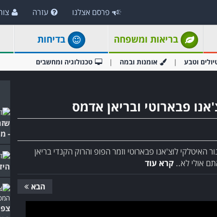
פרסם אצלנו
עזרה
צור
בריאות ומשפחה
בדיחות
יולים וטבע
אומנות ובמה
טכנולוגיה ומחשבים
שזה
- מ
 הטנור האיטלקי לוצ'אנו פבארוטי וזמר הפופ והרוק הקנדי בריאן
ם אולי לא..
קרא עוד
היד
הבא
צפו