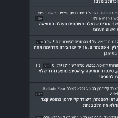
כרות בעולם!
4:59
ני זמרים שכאלה משתפים פעולה התוצאה
 פשוט תענוג!
7:28
מומלץ: 4 פסנתרים, 16 ידיים ויצירה מדהימה אחת
בטהובן
ניו
3:49
ק, סינטרה ומוזיקה קלאסית: מופע נהדר שלא
ו לפספס!
2:37
רפו לפסנתרן ריצ'רד קליידרמן במופע קצר
לא את הלב בנחת
4:41