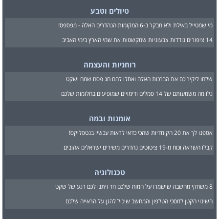
טיולים וטבע
מי שמטייל באילת ולא מבקר ב-6 המקומות הנהדרים האלה - מפספס!
14 ציפורים נודדות צבעוניות שמקשטות את שמי הארץ בימי האביב
רוחניות והעצמה
שלחו ליקיריכם את הברכות האלה ואחלו להם חג פסח שמח ושקט
גלו מה משמעותם של 14 סמלים ודימויים שמופיעים בחלומות שלכם
אומנות ובמה
אספנו לך את 20 הקומדיות שהכי כדאי לראות עכשיו בנטפליקס!
קבלו השראה וכוח מ-19 ציטוטים נהדרים משירים ישראלים אהובים
טכנולוגיה
8 משחקי מחשבה שישמרו על המוח שלכם חד ויתנו לכם רגע של שקט
השינוי הקטן למסכי הטלפון והמחשב שיכול להגן על הראייה שלכם