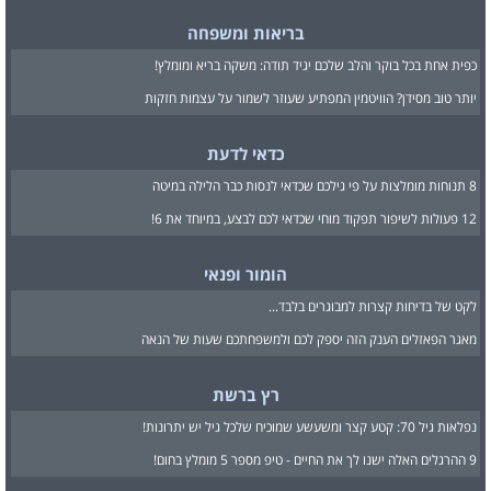
בריאות ומשפחה
כפית אחת בכל בוקר והלב שלכם יגיד תודה: משקה בריא ומומלץ!
יותר טוב מסידן? הוויטמין המפתיע שעוזר לשמור על עצמות חזקות
כדאי לדעת
8 תנוחות מומלצות על פי גילכם שכדאי לנסות כבר הלילה במיטה
12 פעולות לשיפור תפקוד מוחי שכדאי לכם לבצע, במיוחד את 6!
הומור ופנאי
לקט של בדיחות קצרות למבוגרים בלבד...
מאגר הפאזלים הענק הזה יספק לכם ולמשפחתכם שעות של הנאה
רץ ברשת
נפלאות גיל 70: קטע קצר ומשעשע שמוכיח שלכל גיל יש יתרונות!
9 ההרגלים האלה ישנו לך את החיים - טיפ מספר 5 מומלץ בחום!