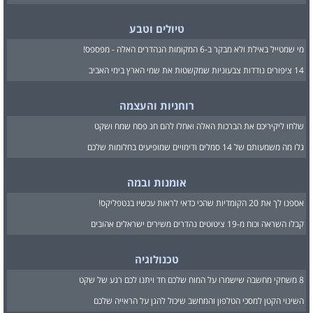
טיולים וטבע
מי שמטייל באילת ולא מבקר ב-6 המקומות הנהדרים האלה - מפספס!
14 ציפורים נודדות צבעוניות שמקשטות את שמי הארץ בימי האביב
רוחניות והעצמה
שלחו ליקיריכם את הברכות האלה ואחלו להם חג פסח שמח ושקט
גלו מה משמעותם של 14 סמלים ודימויים שמופיעים בחלומות שלכם
אומנות ובמה
אספנו לך את 20 הקומדיות שהכי כדאי לראות עכשיו בנטפליקס!
קבלו השראה וכוח מ-19 ציטוטים נהדרים משירים ישראלים אהובים
טכנולוגיה
8 משחקי מחשבה שישמרו על המוח שלכם חד ויתנו לכם רגע של שקט
השינוי הקטן למסכי הטלפון והמחשב שיכול להגן על הראייה שלכם