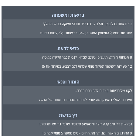
בריאות ומשפחה
כפית אחת בכל בוקר והלב שלכם יגיד תודה: משקה בריא ומומלץ!
יותר טוב מסידן? הוויטמין המפתיע שעוזר לשמור על עצמות חזקות
כדאי לדעת
8 תנוחות מומלצות על פי גילכם שכדאי לנסות כבר הלילה במיטה
12 פעולות לשיפור תפקוד מוחי שכדאי לכם לבצע, במיוחד את 6!
הומור ופנאי
לקט של בדיחות קצרות למבוגרים בלבד...
מאגר הפאזלים הענק הזה יספק לכם ולמשפחתכם שעות של הנאה
רץ ברשת
נפלאות גיל 70: קטע קצר ומשעשע שמוכיח שלכל גיל יש יתרונות!
9 ההרגלים האלה ישנו לך את החיים - טיפ מספר 5 מומלץ בחום!