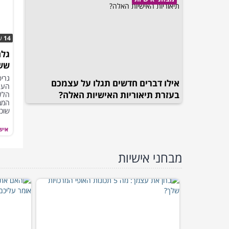
14
ש
גלה
ששו
גריפ
אילו דברים חדשים תגלו על עצמכם
העת
בעזרת תיאוריות האישיות האלה?
הללו
המבח
שוכ
איש
מבחני אישיות