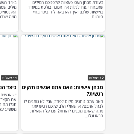
בעזרת מבחן האסוציאציות שלפניכם המילים
ב-14 
שתבחרו יעזרו לגלות איזו תכונה בולטת במיוחד
מילים שמת
באישיות שלכם ואיך היא באה לידי ביטוי בחיי
האינטואיט
היומיום...
ממה שנדמ
12
שאלות
11
שאלות
מבחן אישיות: האם אתם אנשים חזקים
כיצד הנ
רגשית?
יש אנשים 
עם הקצב ש
האם אתם נותנים מקום לפחד, אבל לא נותנים לו
תגלו מה ה
לנהל אתכם? או שאולי הלב שלכם רגיש יותר
משפיע על 
ממה שאתם מוכנים להודות? ענו על השאלות
הבאו וגלו…