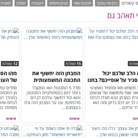
 קשורים:
בחן את עצמך
תכונות אופי
מבחן אישיות
העצמה
מומלץ
מאפייני
י תאהב גם
אלות
15
שאלות
12
שאלות
הלב שלכם יכול
המבחן הזה יחשוף את
מהו הסמ
גיר על אופייכם? בחנו
התכונה המשמעותית
של העוצ
עצמכם וגלו זאת
ביותר באישיות שלך...
 משמש מאז ומתמיד כאמצעי
מודל 5 התכונות הוא המקובל
סמלים עתי
ור אופי ותחושות של אנשים,
ביותר כיום בפסיכולוגיית התכונות,
מן החכמה
רת המבחן הבא תוכלו לגלות
והוא יכול לחשוף עליכם דברים
במהלך השנ
 לב יש לכם בדיוק ומה הוא
מדהימים! ענו על המבחן הזה וגלו
לגלות איז
ר עליכם...
בעצמכם...
מסתתר בנ
יות
אישיות
אישיות