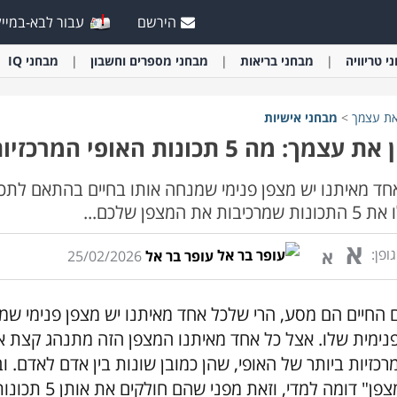
הירשם
עבור לבא-במייל
י
טריוויה
מבחני
בריאות
מבחני
מספרים וחשבון
מבחני
IQ
את עצמך
>
מבחני
אישיות
עצמך: מה 5 תכונות האופי המרכזיות שלך?
חד מאיתנו יש מצפן פנימי שמנחה אותו בחיים בהתאם לתכו
מרכיבות את המצפן שלכם...
א
ופן:
א
עופר בר אל
25/02/2026
 החיים הם מסע, הרי שלכל אחד מאיתנו יש מצפן פנימי שמ
נימית שלו. אצל כל אחד מאיתנו המצפן הזה מתנהג קצת א
רכזיות ביותר של האופי, שהן כמובן שונות בין אדם לאדם. 
"מצפן" דומה למ