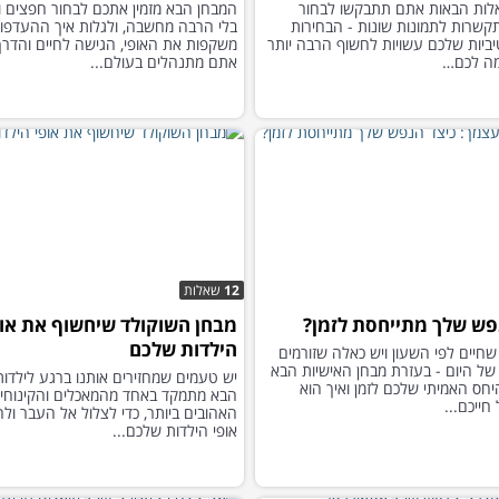
השאלות הבאות אתם תתבקשו לבחור
המבחן הבא מזמין אתכם לבחור חפצים וד
קשרות לתמונות שונות - הבחירות
בלי הרבה מחשבה, ולגלות איך ההעדפו
יביות שלכם עשויות לחשוף הרבה יותר
משקפות את האופי, הגישה לחיים והדר
ה לכם…
אתם מתנהלים בעולם...
12
שאלות
פש שלך מתייחסת לזמן?
מבחן השוקולד שיחשוף את אופ
הילדות שלכם
שחיים לפי השעון ויש כאלה שזורמים
ל היום - בעזרת מבחן האישיות הבא
יש טעמים שמחזירים אותנו ברגע לילדות
יחס האמיתי שלכם לזמן ואיך הוא
הבא מתמקד באחד מהמאכלים והקינוחי
חייכם...
האהובים ביותר, כדי לצלול אל העבר ול
אופי הילדות שלכם...