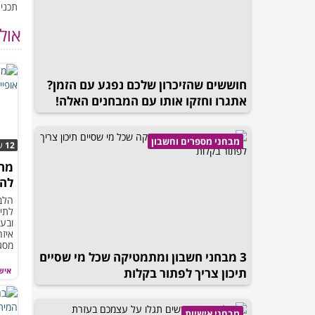
תכנים
אול
חוששים שהזיכרון שלכם נפגע עם הזמן?
אתגרו וחזקו אותו עם המבחנים האלה!
מבחני מספרים וחשבון
12
ש
מה 
להס
את 
הלב
לתיא
ובעז
איזה
מסגי
3 מבחני חשבון ומתמטיקה שכל מי שסיים
תיכון צריך לפתור בקלות
איש
מבחני אישיות