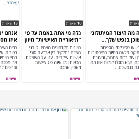
אלות
10
שאלות
13
שאלות
 מה היצור המיתולוגי
גלה מי אתה באמת על פי
אנחנו יכ
כן בנפש שלך...
"תיאוריית האישיות" מיוון
איזו מס
העתיקה...
לעטות ע
ין או ספינקס? הספרות
היוונים הקדמונים האמינו כי בני
רבים מאית
יקה מלאה בחיות המיסתוריות
האדם נחלקים בין ארבעה סוגי
בפורים, אל
 ועוד רבות אחרות, ובעזרת
אישיות עיקריים. ענו על השאלות
בחיי היומי
ן הבא תוכלו לגלות איזו מהן
הבאות וגלו איזה סוג אישיות
איזו מסכה
נת בנפשכם...
מאפיין אתכם!
וצריכים לה
יות
אישיות
אישיות