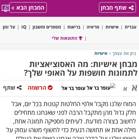
שתף מבחן
המבחן הבא
עברית
אישיות
טריוויה
בריאות
מספרים וחשבון
IQ
על זמן
התוצאות שלי
בחן את עצמך
>
אישיות
מבחן אישיות: מה האסוציאציות
לתמונות חושפות על האופי שלך?
א
הרשמה
שתף
א
עופר בר אל
המוח שלנו מקבל אלפי החלטות קטנות בכל יום, אבל
חלק גדול מהן מתקבל הרבה לפני שאנחנו מתחילים
לחשוב בצורה מודעת. לעיתים מספיקה תמונה אחת,
מילה אחת או תחושה רגעית כדי לחשוף משהו עמוק על
האופי שלנו ועל הדרך שבה אנחנו רואים את העולם.