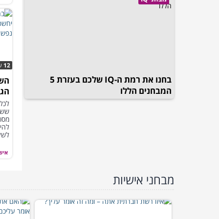
12
ש
בחנו את רמת ה-IQ שלכם בעזרת 5
השא
המבחנים הללו
הגא
נפש
לכל
ששינ
מסוי
להיו
לשל
איש
מבחני אישיות