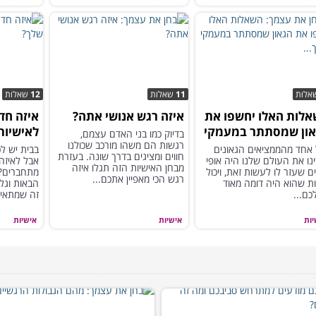
אלות
11
שאלות
12
שאלות
לות האלו יחשפו את
איזה רגש אנושי אתה?
איזה חד
ון שמסתתר במעמקי
לאישיות
בדיוק כמו בני האדם עצמם,
רגשות הם משהו מורכב שכולנו
ך...
 אחד מהממציאים הגאונים
בבית יש ל
חווים ומציגים בדרך שונה. בעזרת
ו את העולם שלנו היה אופי
אבל לאיזה
מבחן האישיות הזה תגלו איזה
ם שעזר לו לעשות זאת, ויכול
רגש הכי מאפיין אתכם...
ת שהוא היה דומה מאוד
הבאות וגלו
כם...
זה שמתאים
יות
אישיות
אישיות