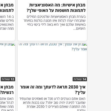
מבחן אישיות: מה האסוציאציות
מבחן אי
לתמונות חושפות על האופי שלך?
לתמונות
בעזרת מבחן האסוציאציות שלפניכם המילים
ב-14 
שתבחרו יעזרו לגלות איזו תכונה בולטת במיוחד
מילים שמת
באישיות שלכם ואיך היא באה לידי ביטוי בחיי
האינטואיט
היומיום...
ממה שנדמ
14
שאלות
12
שאלות
איך 2030 תראה לדעתך ומה זה אומר
מבחן אי
עליך?
רגשית?
האם אתם נערכים לרע מכל או מאמינים שהעתיד
האם אתם נ
שמעבר לפינה יהיה טוב יותר? ענו בכנות ותראו
לנהל אתכם
מה התמונה שאתם מציירים ל-2030 אומרת
ממה שאתם 
עליכם.
הבאו וגלו…