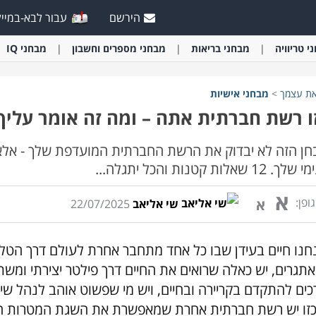
הירשם
עבור לבא-במייל
י
טריוויה
מבחני
בריאות
מבחני
מספרים וחשבון
מבחני
IQ
את עצמך
>
מבחני
אישיות
ו רשת חברתית אתה – ומה זה אומר עליך
ן הזה לא יבדוק את הרשת החברתית המועדפת שלך - אלא 
1 שאלות קטנות והכל יתגלה...
א
ופן:
א
שי אליאב
22/07/2025
חנו חיים בעידן שבו כל אחד מתחבר אחרת לעולם דרך הטלפו
אתגרים, יש כאלה שרואים את החיים דרך פילטר יצירתי ומש
כים להתקדם בקריירה ובחיים, ויש מי שפשוט אוהב לנהל ש
זו יש רשת חברתית אחרת שמאפשרת את השגת המטרות האל