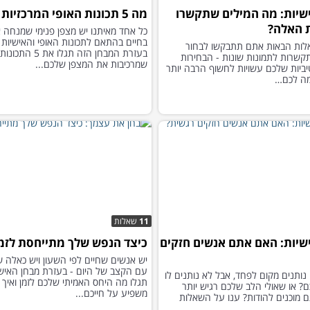
שיות: מה המילים שתקשרו
מה 5 תכונות האופי המרכזיות שלך?
 האלה?
כל אחד מאיתנו יש מצפן פנימי שמנחה א
בחיים בהתאם לתכונות האופי והאישיות 
השאלות הבאות אתם תתבקשו לבחור
בעזרת המבחן הזה תגלו את 5 התכונות
קשרות לתמונות שונות - הבחירות
שמרכיבות את המצפן שלכם...
יביות שלכם עשויות לחשוף הרבה יותר
ה לכם…
11
שאלות
שיות: האם אתם אנשים חזקים
כיצד הנפש שלך מתייחסת לזמ
יש אנשים שחיים לפי השעון ויש כאלה ש
עם הקצב של היום - בעזרת מבחן האיש
ותנים מקום לפחד, אבל לא נותנים לו
תגלו מה היחס האמיתי שלכם לזמן ואיך 
? או שאולי הלב שלכם רגיש יותר
משפיע על חייכם...
מוכנים להודות? ענו על השאלות