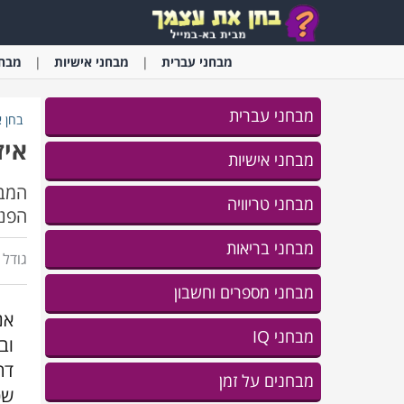
מבחני
עברית
מבחני
אישיות
מבחנ
מבחני עברית
בחן 
איז
מבחני אישיות
המבח
מבחני טריוויה
הפנימי שלך. 2
מבחני בריאות
גודל ג
מבחני מספרים וחשבון
אנ
מבחני IQ
וב
דר
מבחנים על זמן
שכ