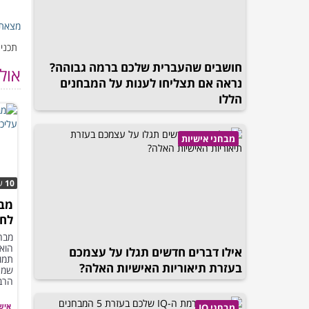
מצאת 
תכנים
חושבים שהעברית שלכם ברמה גבוהה?
אול
נראה אם תצליחו לענות על המבחנים
הללו
מבחני אישיות
10
ש
מבח
לחש
חשו
מבחן
הוא 
אילו דברים חדשים תגלו על עצמכם
תמונ
בעזרת תיאוריות האישיות האלה?
שמנ
הרבה
איש
מבחני IQ