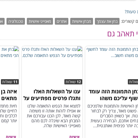
טעות?
 קשורים:
בחן את עצמך
מבחן אישיות
אתרים
מאפייני אישיות
טכנולוגיה
אפ
י תאהב גם
אלות
12
שאלות
11
שאלות
ן התמונות הזה עומד
ענו על השאלות האלו
איזה בן 
וף עליכם משהו
ותגלו פרטים מפתיעים על
מתאים ל
ב...
הנפש התאומה שלכם...
 האישיות והתמונות שלפניכם
למצוא את הנפש התאומה שלנו
חיות מחמד
פשוט מאוד, צריך רק לבחור
או אפילו לזהות אותה זו משימה
לחיים שלנו
ות. אך כשאין הסברים
קשה מאוד, לכן הכנו עבורכם את
לכלבים וח
חים אתכם, הבחירה נעשית
המבחן הבא שיגלה לכם מהם
יותר קסם 
 יותר פנימית ואותנטית...
מאפייני האישיות שלה.
יות
אישיות
אישיות