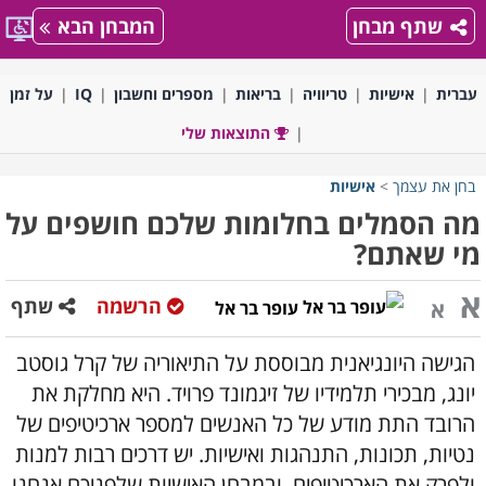
שתף מבחן
המבחן הבא
עברית
אישיות
טריוויה
בריאות
מספרים וחשבון
IQ
על זמן
התוצאות שלי
בחן את עצמך
>
אישיות
מה הסמלים בחלומות שלכם חושפים על
מי שאתם?
א
הרשמה
שתף
א
עופר בר אל
הגישה היונגיאנית מבוססת על התיאוריה של קרל גוסטב
יונג, מבכירי תלמידיו של זיגמונד פרויד. היא מחלקת את
הרובד התת מודע של כל האנשים למספר ארכיטיפים של
נטיות, תכונות, התנהגות ואישיות. יש דרכים רבות למנות
ולפרק את הארכיטיפים, ובמבחן האישיות שלפניכם אנחנו