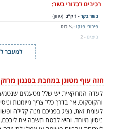
רכיבים לכדורי בשר:
בשר בקר
- 1 ק"ג
(טחון)
פירורי פנקו
- ¾ כוס
ביצים
- 2
רוטב סויה דל נתרן
- 2 כפות
למעבר למ
חומץ תפוחים
- 1 כף
שום כתוש
- 1 כף
(בערך 4 שיניים)
ג'ינג'ר כתוש
- 1 כפית
חזה עוף מטוגן במחבת בסגנון מרוקא
בצל ירוק
- 4
(קצוץ דק)
לעדה המרוקאית יש שלל מטעמים שנטמעו 
מלח
- לפי הטעם
והקוסקוס, אך בדרך כלל צריך מיומנות וניסי
פלפל שחור
- לפי הטעם
לעומת זאת, נציג בפניכם מנה קלילה ופשו
ניסיון מיוחד, והיא לבטח תשבה את ליבכם, 
רכיבים לרוטב לבשר:
לארוחת צהריים פשוטה או אפילו לסעודה חג