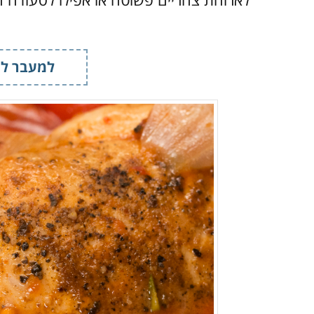
שמן שומשום
- 1 כפית
שום כתוש
- 1 כף
(בערך 4 שיניים)
למעבר למ
ג'ינג'ר כתוש
- ½ כף
רוטב סויה דל נתרן
- ½ כוס
מים
- ⅔ כוס
סוכר חום
- ½ כוס
רוטב הויסין
- 2 כפות
רוטב פטריות צמחוני
- 1 כף
(לא חובה)
פלפל לבן
- 1 כף
(ניתן להחליף ב-½ כף אבקת צ'ילי)