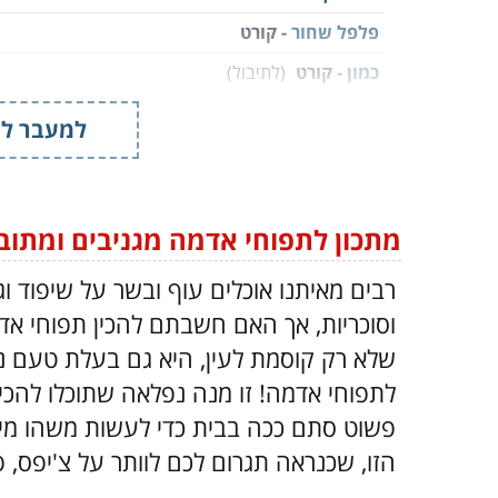
פלפל שחור
- קורט
כמון
- קורט
(לתיבול)
בצל לבן
- ½
(קצוץ)
למעבר למ
עגבניות שרי
- 200 גרם
מים
- 100 מ"ל
(⅖ כוס)
גרגירי חומוס
- ½ קופסת שימורים
(שטופים ויבשים)
מתכון לתפוחי אדמה מגניבים ומתוב
קישוא
- 1
(פרוס לפרוסות עבות)
רבים מאיתנו אוכלים עוף ובשר על שיפוד ו
ממרח אריסה
- 1 כף
וסוכריות, אך האם חשבתם להכין תפוחי א
דבש
- 1 כפית
שלא רק קוסמת לעין, היא גם בעלת טעם נ
לתפוחי אדמה! זו מנה נפלאה שתוכלו להכי
פשוט סתם ככה בבית כדי לעשות משהו מיוח
הזו, שכנראה תגרום לכם לוותר על צ'יפס, 