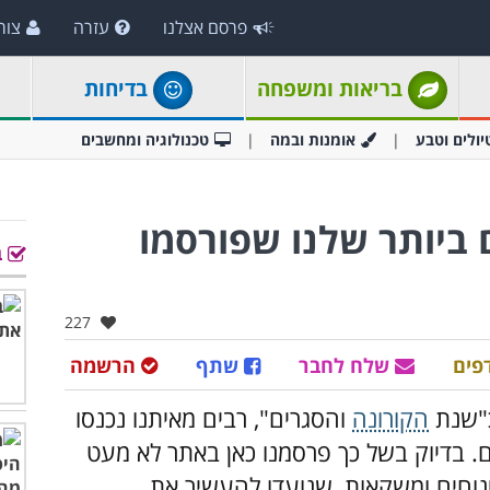
פרסם אצלנו
עזרה
צור
בריאות ומשפחה
בדיחות
יולים וטבע
אומנות ובמה
טכנולוגיה ומחשבים
 ביותר שלנו שפורסמו
ב
אהבו:
227
פים
שלח לחבר
שתף
הרשמה
הקורונה
והסגרים", רבים מאיתנו נכנסו
. בדיוק בשל כך פרסמנו כאן באתר לא מעט
ינוחים ומשקאות, שנועדו להעשיר את