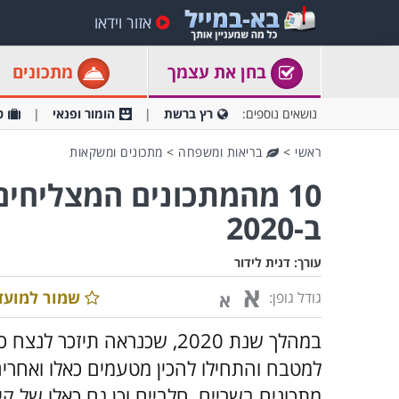
אזור וידאו
בחן את עצמך
מתכונים
נושאים נוספים:
רץ ברשת
הומור ופנאי
ט
ראשי
>
בריאות ומשפחה
>
מתכונים ומשקאות
10 מהמתכונים המצליחים
ב-2020
עורך:
דנית לידור
א
שמור למועד
גודל גופן:
א
במהלך שנת 2020, שכנראה תיזכר לנצח כ"שנת
למטבח והתחילו להכין מטעמים כאלו ואחרים
מתכונים בשריים, חלביים וכן גם כאלו של ק