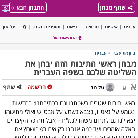
שתף מבחן
המבחן הבא
עברית
אישיות
טריוויה
בריאות
מספרים וחשבון
IQ
על זמן
התוצאות שלי
בחן את עצמך
>
עברית
מבחן ראשי התיבות הזה יבחן את
השליטה שלכם בשפה העברית
א
הרשמה
שתף
א
טל נור
ראשי תיבות שגורים בשפתנו וגם בכתיבתנו: בחדשות
נשמע על נאט"ו, בצבא נשמע על אבט"ש ואולי מתישהו
יצא לנו גם לתרום משהו לגמ"ח – אבל מה כל הקיצורים
האלה אומרים ועד כמה אנחנו בקיאים בפירושם? את
המבחן הבא הכנו במיוחד כדי לבדוק וזאת, וכדי לעזור