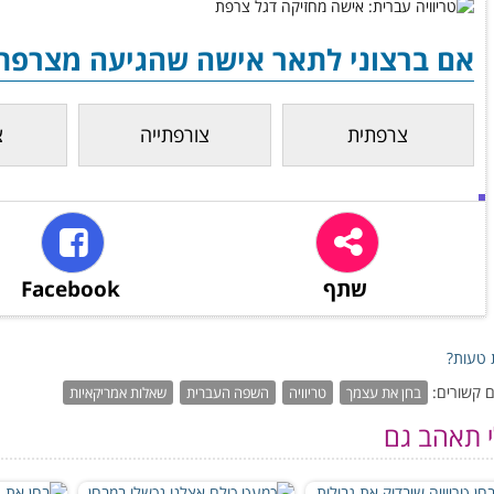
אם ברצוני לתאר אישה שהגיעה מצרפת,
צרפתית
צורפתייה
צ
שתף
Facebook
טעות?
 קשורים:
בחן את עצמך
טריוויה
השפה העברית
שאלות אמריקאיות
י תאהב גם