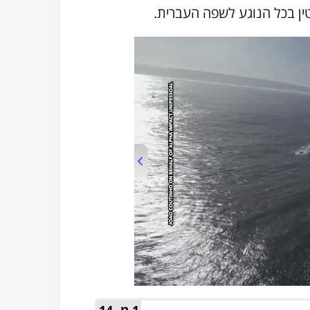
00:00
/
01:37