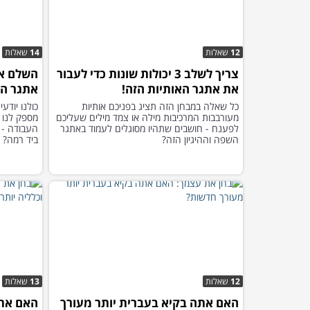
12
שאלות
14
שאלות
צריך לשלב 3 יכולות שונות כדי לעבור
השלם את
את אתגר האותיות הזה!
אתגר המ
כל שאלה במבחן הזה תציג בפניכם אותיות
כולנו יוד
מעורבבות המרכיבות מילה או צמד מילים שעליכם
מספק לנו 
לפענח - חושבים שתהיו מסוגלים לעמוד באתגר
העבודה - 
השפה וההיגיון הזה?
ביד רמה?
12
שאלות
13
שאלות
האם אתה בקיא בעברית יותר מעורך
האם אתם