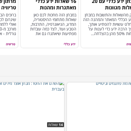
מבחן ידע כללי עם 20
16 שאלות ידע כללי
ות מגוונות
מאתגרות ומהנות
טריוויה
תיעות!
 מהשאלות והתשובות במבחן
במבחן הזה מחכות לכם כאן
ברוכים הבא
ע הכללי המאתר והמהנה הזה
שאלות מתחומי ההיסטוריה,
שיגרום לכ
לט עשויות להפתיע אותך,
המדע, הגיאוגרפיה, התרבות,
ואולי ללמו
ך הרבה ידע כדי לענות על
הטבע ועוד, לצד כמה עובדות
הן בהצלחה…
מפתיעות שיאתגרו גם את
גורלית - 
הסקרנים שביניכם...
ויה
ידע כללי
טריוויה
14
שאלות