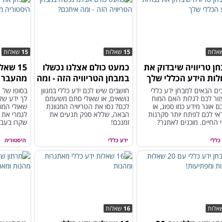
אלות
15
שאלות
15
שאלות
ן טריוויה שיבדוק את
כמעט כולם אצלנו נכשלו
15 שא
לות הידע הכללי שלך
במבחן הטריוויה הזה - ומה
מהעבר ה
איתכם?
ים הבאים למבחן ידע כללי
חושבים שיש לכם ידע כללי במגוון
בסופו של 
זור לכם לגלות האם המוח
נושאים, או שאולי סתם משעמם
לך ידע של 
 אוגר מידע כמו ספוג, או
לכם? נסו את הטריוויה המגוונת
שאולי המו
אי לכם לפתח יותר סקרנות
הבאה, שללא ספק תנעים את
לגמרי את 
 החיים. מוכנים לאתגר?
זמנכם!
שקרו בעבר
שלנו.
כללי
ידע כללי
היסטוריה
אלות
16
שאלות