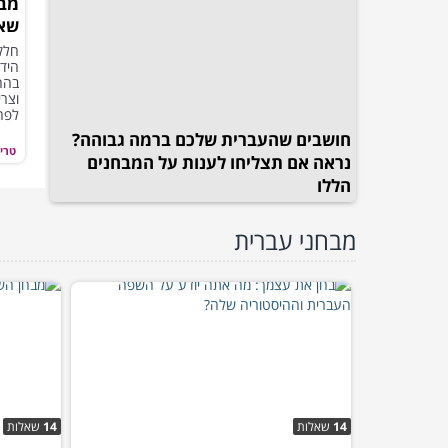
שאל
ומפ
חלק
היד
בהח
וצרי
לפחות 50% מ
חושבים שהעברית שלכם ברמה גבוהה?
טריו
נראה אם תצליחו לענות על המבחנים
הללו
מבחני עברית
14
שאלות
14
שאלות