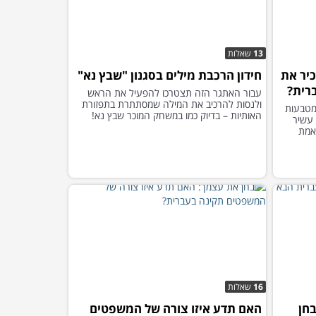
13
שאלות
יר את
חידון הרכבת מילים בסגנון "שבץ נא"
רית?
עבור האתגר הזה תצטרכו להפעיל את הראש
ולנסות להרכיב את המילה שמסתתרת בתפזורת
מטבעות
האותיות – בדיוק כמו במשחק המוכר שבץ נא!
 עשיר
אמת
16
שאלות
חן
האם תדע איזו צורה של המשפטים