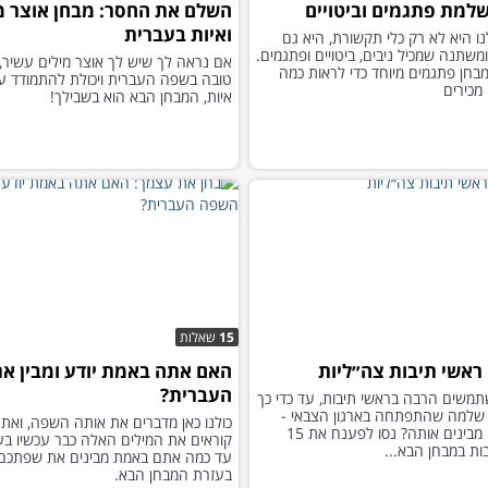
למת פתגמים וביטויים
השלם את החסר: מבחן אוצר מ
ואיות בעברית
 היא לא רק כלי תקשורת, היא גם
משתנה שמכיל ניבים, ביטויים ופתגמים.
אם נראה לך שיש לך אוצר מילים עשיר,
מבחן פתגמים מיוחד כדי לראות כמה
טובה בשפה העברית ויכולת להתמודד ע
כירים
איות, המבחן הבא הוא בשבילך!
15
שאלות
 ראשי תיבות צה״ליות
האם אתה באמת יודע ומבין א
העברית?
משים הרבה בראשי תיבות, עד כדי כך
שלמה שהתפתחה בארגון הצבאי -
כולנו כאן מדברים את אותה השפה, ואתם
האם אתם מבינים אותה? נסו לפענח את 15
קוראים את המילים האלה כבר עכשיו בע
ות במבחן הבא...
עד כמה אתם באמת מבינים את שפתכם?
בעזרת המבחן הבא.