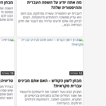
מה אתה יודע על השפה העברית
מבחן הש
וההיסטוריה שלה?
השפה שלנו
פסיפס חי ו
לעברית יש היסטוריה עשירה ומרתקת, וגם היום
הכנו לכם 
היא עדיין ממשיכה להתחדש ולהתפתח. רוצים
מהם אתם מ
לבדוק מה אתם יודעים עליה? נסו לעבור את חידון
הטריוויה הבא...
12
שאלות
15
שאלות
מבחן לשון הקודש – האם אתם מבינים
טריוויה:
עברית מקראית?
בצה״ל משת
שיש שפה 
המבחן הבא נועד לאתגר את ידיעותיכם ולהעשיר
את אוצר המילים שלכם במונחים ובביטויים מן
ראשי התיב
המקרא. התכוננו לאתגר, להפתעות ולגילויים
מרתקים. בהצלחה!