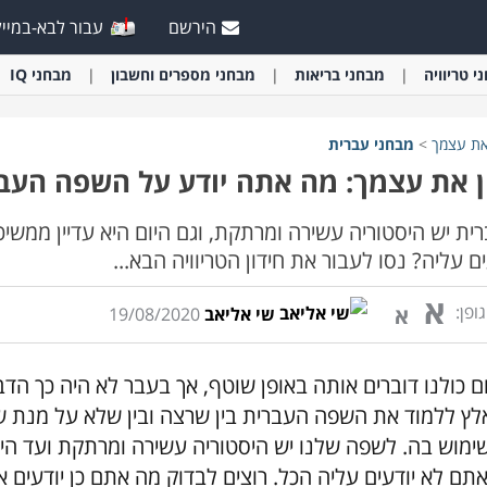
הירשם
עבור לבא-במייל
י
טריוויה
מבחני
בריאות
מבחני
מספרים וחשבון
מבחני
IQ
את עצמך
>
מבחני
עברית
 את עצמך: מה אתה יודע על השפה העבר
ית יש היסטוריה עשירה ומרתקת, וגם היום היא עדיין ממ
ים עליה? נסו לעבור את חידון הטריוויה הבא...
א
ופן:
א
שי אליאב
19/08/2020
ום כולנו דוברים אותה באופן שוטף, אך בעבר לא היה כך הד
לץ ללמוד את השפה העברית בין שרצה ובין שלא על מנת שי
ימוש בה. לשפה שלנו יש היסטוריה עשירה ומרתקת ועד הי
תם לא יודעים עליה הכל. רוצים לבדוק מה אתם כן יודעים א