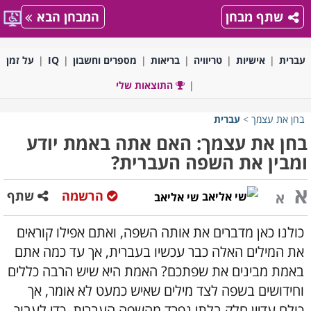
שתף מבחן
המבחן הבא
עברית
אישיות
טריוויה
בריאות
מספרים וחשבון
IQ
על זמן
התוצאות שלי
בחן את עצמך
>
עברית
בחן את עצמך: האם אתה באמת יודע
ומבין את השפה העברית?
א
הרשמה
שתף
א
שי אליאב
כולנו כאן מדברים את אותה השפה, ואתם אפילו קוראים
את המילים האלה כבר עכשיו בעברית, אך עד כמה אתם
באמת מבינים את שפתכם? האמת היא שיש הרבה כללים
וחידושים בשפה לצד מילים שאיש כמעט לא אומר, אך
כולם עדיין חלק בלתי נפרד מהשפה העברית. כדי לעבור