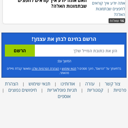
האם אתה יודע איך קוראים לחפצים
שבתמונות האלה?
16
שאלות
הרשם בחינם לבחן את עצמך!
המשך עם:
בלחיצתך על "הרשם", הינך מסכים ל
תנאי שימוש
ו
הצהרת הפרטיות שלנו
ומאשר קבלת מיילים
מהאתר.
צור קשר
עזרה
אודותינו
תנאי שימוש
הצהרת
|
|
|
|
פרטיות
קטגוריות
תגיות פופלאריות
חיפושים נפוצים
|
|
|
|
אוספים