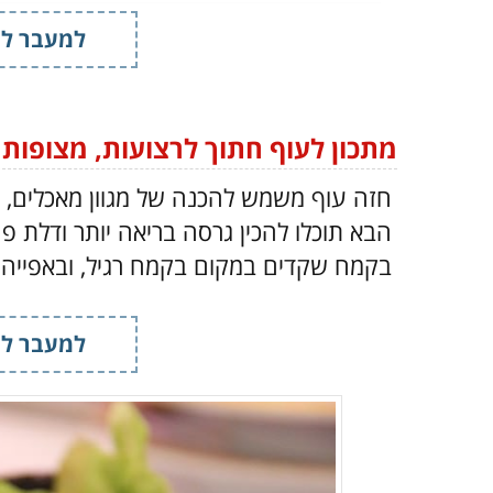
מים פושרים
- ¼ כוס
למעבר למ
שמן זית
- 1 כף
רוטב פיצה
- לפי הטעם
(קנוי או תוצרת בית)
גבינת פרמז'ן
- ½ כוס
(או כל גבינה אהובה)
מתכון לעוף חתוך לרצועות, מצופות 
חזה עוף משמש להכנה של מגוון מאכלים, ד
הבא תוכלו להכין גרסה בריאה יותר ודלת 
בקמח שקדים במקום בקמח רגיל, ובאפייה ב
למעבר למ