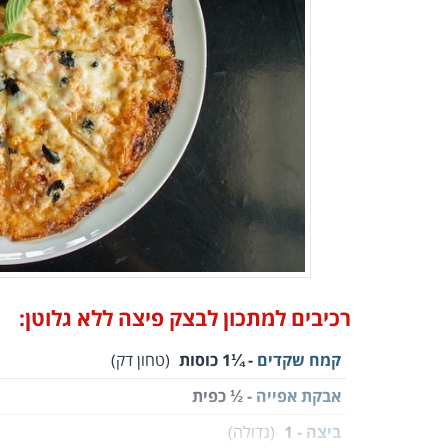
רכיבים למתכון לבצק פיצה ללא גלוטן:
קמח שקדים
- ¼1 כוסות
(טחון דק)
אבקת אפייה
- ½ כפית
ביצה
- 1
(גדולה)