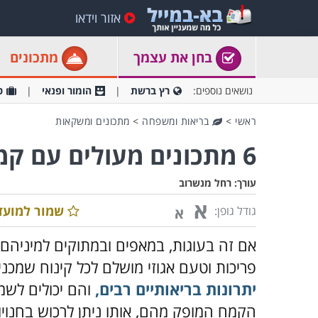
אזור וידאו
בחן את עצמך
מתכונים
נושאים נוספים:
רץ ברשת
הומור ופנאי
ט
ראשי
>
בריאות ומשפחה
>
מתכונים ומשקאות
6 מתכונים מעולים עם קמח שקדים
עורך:
רחל מנשרוב
א
שמור למועד
גודל גופן:
א
אם זה בעוגות, במאפים ובמתוקים למיניהם
פריכות וטעם אגוזי מושלם לכל קינוח שמכני
יתרונות בריאותיים רבים,
והם יכולים לשמ
הקמח המופק מהם, אותו ניתן לרכוש בחנוי