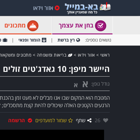
אזור וידאו
בחן את עצמך
מתכונים
נושאים נוספים:
רץ ברשת
הומור ופנאי
ט
ראשי
>
אזור וידאו
>
בריאות ומשפחה
>
מתכונים ומשקאות
היישר מיפן: 10 גאדג'טים זולים ויעילים למטבח
א
גודל גופן:
א
המטבח הוא המקום שבו אנו מבלים לא מעט זמן בהכנת 
הרגעים הקטנים האלה שיכולים להיות קצת מתסכלים; קי
אהבו:
26
שתף
שמור למועדפים
הרשמה