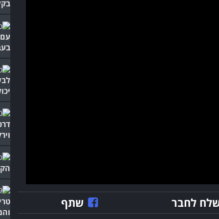
בקל
בעב
יכול
דרכ
ויר
הקל
לח לחבר
שתף
טרי
והמ