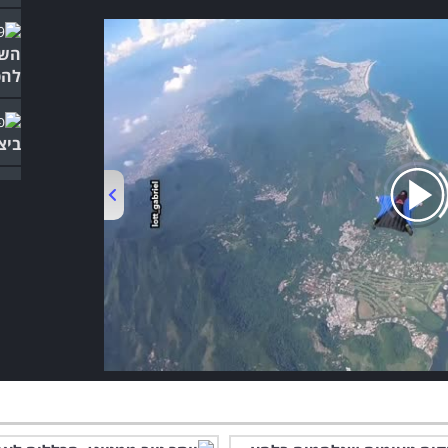
השי
להכ
ביצ
בכל
00:00
/
04:22