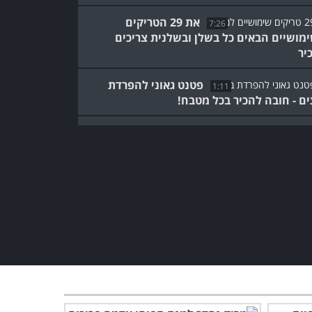
את 29 הטריקים
7:26
מושיים הבאים כל בשלן ובשלנית צריכים
יר
פטנט גאוני להפרדת
1:11
ים - חובה להכיר בכל מטבח!
עדיף לבלות לילה
26:42
א - האם זה בית המלון הכי גרוע בעולם?
מרתק: פיתוח ישראלי לטיפול
בשיתוק כתוצאה מפגיעות
בחוט השדרה
8:01
איך מצלמים מסמך עם
הטלפון הנייד? הסבר קל
והדגמה ב-3 דקות!
3:17