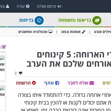
פרסם אצלנו
עזרה
צור
בריאות ומשפחה
בדיחות
יולים וטבע
אומנות ובמה
טכנולוגיה ומחשבים
ב
דואגים למשהו מתוק אחרי הארוחה: 5 קינוחים
אורחים שלכם את הערב
אהבו:
2
פים
שלח לחבר
שתף
הרשמה
חרי ארוחה גדולה. כדי להתמודד איתו בצורה
 אתם יכולים לקנות או להכין בבית קינוחי
חי הפירות אינה דורשת הרבה זמן, מאמץ או