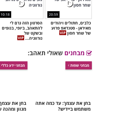
10:18
20:59
כלבים, חתולים ויהודים
הסרטון הזה גרם לי
מאיראן - סטנדאפ פרוע
להתאהב, ביופי, בנופים
של שחר חסון
ובשקט של
נורווגיה...
מבחנים
שאולי תאהב:
מבחני שפות
מבחני ידע כללי
בחן את עצמך: עד כמה אתה
בחן את עצמך:
משתמש ביידיש?
מגוון ומהנה ש