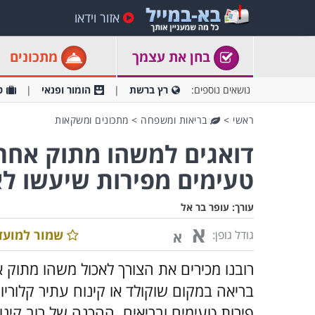
אזור וידאו
בחן את עצמך
מתכונים
נושאים נוספים:
רץ ברשת
הומור ופנאי
ט
ראשי
>
בריאות ומשפחה
>
מתכונים ומשקאות
טעימים מפירות שיעשו ל
עורך:
עופר בר אל
א
שמור למועד
גודל גופן:
א
רובנו מכירים את הצורך לאכול משהו מתוק א
בריאה במקום שוקולד או קינוח עתיר קלוריות
פירות טעימים ובריאים. ההכנה של רוב קינו