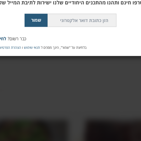
פו חינם ותהנו מהתכנים היחודיים שלנו ישירות לתיבת המייל של
כבר רשום?
לחץ
בלחיצת על "שמור", הינך מסכים ל
תנאי שימוש
ו
הצהרת הפרטיות