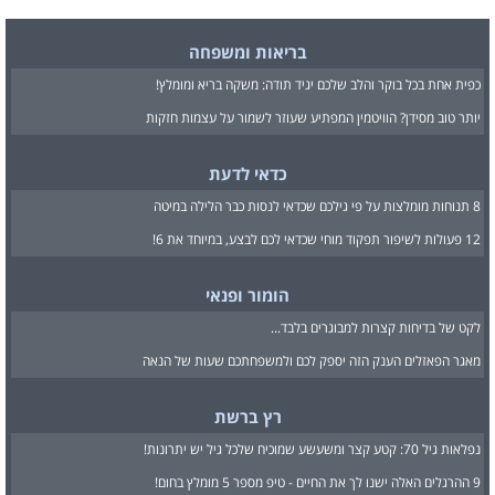
בריאות ומשפחה
כפית אחת בכל בוקר והלב שלכם יגיד תודה: משקה בריא ומומלץ!
יותר טוב מסידן? הוויטמין המפתיע שעוזר לשמור על עצמות חזקות
כדאי לדעת
8 תנוחות מומלצות על פי גילכם שכדאי לנסות כבר הלילה במיטה
12 פעולות לשיפור תפקוד מוחי שכדאי לכם לבצע, במיוחד את 6!
הומור ופנאי
לקט של בדיחות קצרות למבוגרים בלבד...
מאגר הפאזלים הענק הזה יספק לכם ולמשפחתכם שעות של הנאה
רץ ברשת
נפלאות גיל 70: קטע קצר ומשעשע שמוכיח שלכל גיל יש יתרונות!
9 ההרגלים האלה ישנו לך את החיים - טיפ מספר 5 מומלץ בחום!