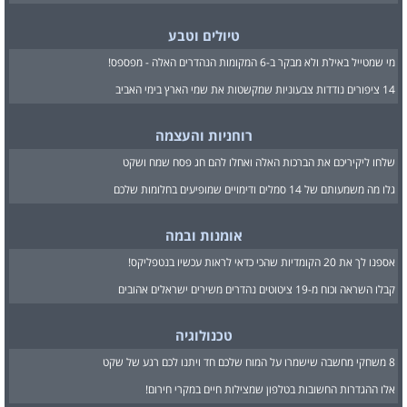
טיולים וטבע
מי שמטייל באילת ולא מבקר ב-6 המקומות הנהדרים האלה - מפספס!
14 ציפורים נודדות צבעוניות שמקשטות את שמי הארץ בימי האביב
רוחניות והעצמה
שלחו ליקיריכם את הברכות האלה ואחלו להם חג פסח שמח ושקט
גלו מה משמעותם של 14 סמלים ודימויים שמופיעים בחלומות שלכם
אומנות ובמה
אספנו לך את 20 הקומדיות שהכי כדאי לראות עכשיו בנטפליקס!
קבלו השראה וכוח מ-19 ציטוטים נהדרים משירים ישראלים אהובים
טכנולוגיה
8 משחקי מחשבה שישמרו על המוח שלכם חד ויתנו לכם רגע של שקט
אלו ההגדרות החשובות בטלפון שמצילות חיים במקרי חירום!