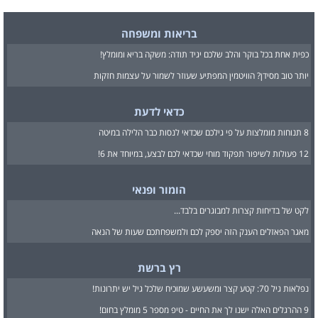
בריאות ומשפחה
כפית אחת בכל בוקר והלב שלכם יגיד תודה: משקה בריא ומומלץ!
יותר טוב מסידן? הוויטמין המפתיע שעוזר לשמור על עצמות חזקות
כדאי לדעת
8 תנוחות מומלצות על פי גילכם שכדאי לנסות כבר הלילה במיטה
12 פעולות לשיפור תפקוד מוחי שכדאי לכם לבצע, במיוחד את 6!
הומור ופנאי
לקט של בדיחות קצרות למבוגרים בלבד...
מאגר הפאזלים הענק הזה יספק לכם ולמשפחתכם שעות של הנאה
רץ ברשת
נפלאות גיל 70: קטע קצר ומשעשע שמוכיח שלכל גיל יש יתרונות!
9 ההרגלים האלה ישנו לך את החיים - טיפ מספר 5 מומלץ בחום!