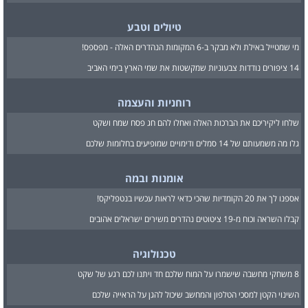
טיולים וטבע
מי שמטייל באילת ולא מבקר ב-6 המקומות הנהדרים האלה - מפספס!
14 ציפורים נודדות צבעוניות שמקשטות את שמי הארץ בימי האביב
רוחניות והעצמה
שלחו ליקיריכם את הברכות האלה ואחלו להם חג פסח שמח ושקט
גלו מה משמעותם של 14 סמלים ודימויים שמופיעים בחלומות שלכם
אומנות ובמה
אספנו לך את 20 הקומדיות שהכי כדאי לראות עכשיו בנטפליקס!
קבלו השראה וכוח מ-19 ציטוטים נהדרים משירים ישראלים אהובים
טכנולוגיה
8 משחקי מחשבה שישמרו על המוח שלכם חד ויתנו לכם רגע של שקט
השינוי הקטן למסכי הטלפון והמחשב שיכול להגן על הראייה שלכם