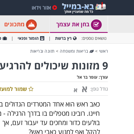
אזור וידאו
בחן את עצמך
מתכונים
נושאים נוספים:
רץ ברשת
הומור ופנאי
ט
ראשי
>
בריאות ומשפחה
>
תזונה ובריאות
9 מזונות שיכולים להרגיע כאב ראש
עורך:
עופר בר אל
א
שמור למועד
גודל גופן:
א
כאב ראש הוא אחד המטרדים הגדולים בי
חיינו. רובינו מטפלים בו בדרך הרגילה -
בולעים כדור ומחכים עד יעבור זעם, אך 
להקל ואף למנוע כאבי ראש?