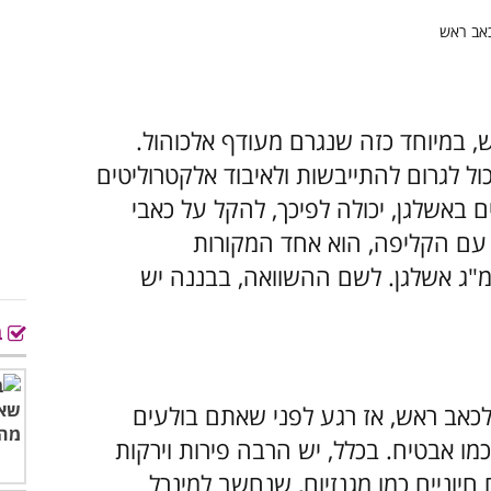
, במיוחד כזה שנגרם מעודף אלכוהול.
ול לגרום להתייבשות ולאיבוד אלקטרוליטים
ם באשלגן, יכולה לפיכך, להקל על כאבי
עם הקליפה, הוא אחד המקורות
רשימים של מינרל זה, המכיל כ-720 מ"ג אשלגן. לשם ההשוואה, בבננה יש
ב
לכאב ראש, אז רגע לפני שאתם בולעים
כמו אבטיח. בכלל, יש הרבה פירות וירקות
חיוניים כמו מגנזיום, שנחשב למינרל