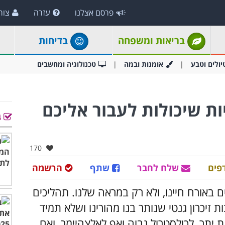
פרסם אצלנו
עזרה
צור
בריאות ומשפחה
בדיחות
יולים וטבע
אומנות ובמה
טכנולוגיה ומחשבים
יות שיכולות לעבור אליכם
ב
אהבו:
170
פים
שלח לחבר
שתף
הרשמה
באורח חיינו, ולא רק במראה שלנו. תהליכים
יכרון גנטי שנותר בנו מהורינו ושלא תמיד
 יתר, לכולסטרול גבוה ואף לאלצהיימר, ואם