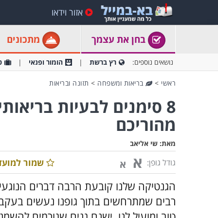
אזור וידאו
בחן את עצמך
מתכונים
נושאים נוספים:
רץ ברשת
הומור ופנאי
ט
ראשי
>
בריאות ומשפחה
>
תזונה ובריאות
8 סימנים לבעיות בריאות
מהוריכם
מאת:
שי אליאב
א
שמור למועד
גודל גופן:
א
הגנטיקה שלנו קובעת הרבה דברים הנוגעים 
רבים שמתרחשים בתוך גופנו נעשים בעקבות ז
טוב ומועיל לנו. ישנם גנים שגורמים להשמנת