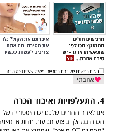
מרגישים חולים
איבדתם את הקול? גלו
מהמזגן? חכו לפני
את הסיבה ומה אתם
שתאשימו אותו – יש
צריכים לעשות עכשיו
סיבה אחרת...
אהבתי
4. התעלפויות ואיבוד הכרה
אם לאחד ההורים שלכם יש היסטוריה של ה
הכרה במהלך ביצוע תנועות חדות או מאמצ
"תסמונת QT מוארך", שמתבטאת ב