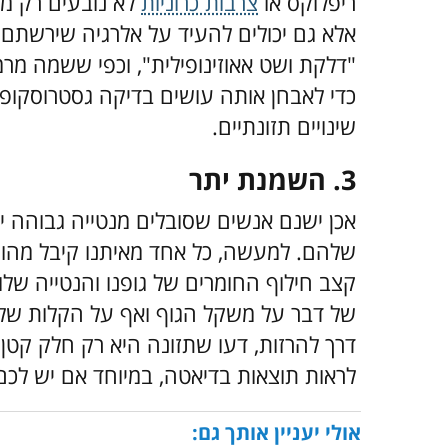
ריפלוקס או
צרבות כרוניות
לא נובעים רק מצ
אלא גם יכולים להעיד על אלרגיה שירשתם 
"דלקת ושט אאוזינופילית", וכפי ששמה מר
כדי לאבחן אותה עושים בדיקה גסטרוסקופית
שינויים תזונתיים.
3. השמנת יתר
אכן ישנם אנשים שסובלים מנטייה גבוהה 
שלהם. למעשה, כל אחד מאיתנו קיבל מהורי
קצב חילוף החומרים של גופנו והנטייה שלו 
של דבר על משקל הגוף ואף על הקלות של
דרך להרזות, דעו שתזונה היא רק חלק קטן
לראות תוצאות בדיאטה, במיוחד אם יש לכם
אולי יעניין אותך גם: