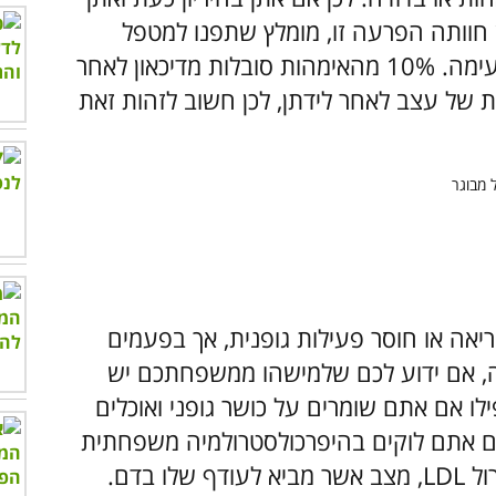
חוותה הפרעה זו, מומלץ שתפנו למטפל
מוסמך שידע להדריך אתכן כיצד להתמודד עימה. 10% מהאימהות סובלות מדיכאון לאחר
ה כזו או אחרת של עצב לאחר לידתן, לכן חשוב לזהות זאת
יאה או חוסר פעילות גופנית, אך בפעמים
ה, אם ידוע לכם שלמישהו ממשפחתכם יש
לו אם אתם שומרים על כושר גופני ואוכלים
אם אתם לוקים בהיפרכולסטרולמיה משפחתית
– מחלה גנטית שפוגמת בקולטן של כולסטרול LDL, מצב אשר מביא לעודף שלו בדם.