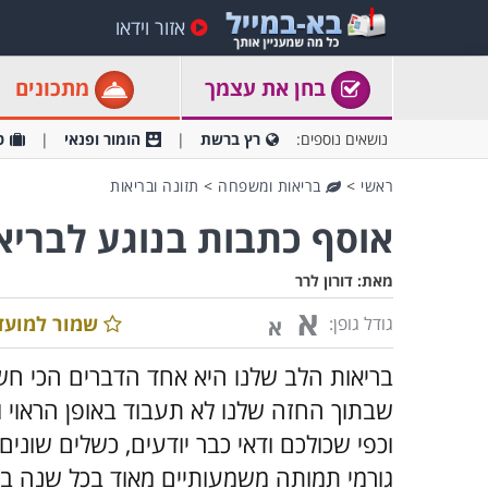
אזור וידאו
בחן את עצמך
מתכונים
נושאים נוספים:
רץ ברשת
הומור ופנאי
ט
ראשי
>
בריאות ומשפחה
>
תזונה ובריאות
אוסף כתבות בנוגע לבריא
מאת:
דורון לרר
א
שמור למועד
גודל גופן:
א
בריאות הלב שלנו היא אחד הדברים הכי חש
שבתוך החזה שלנו לא תעבוד באופן הראוי ו
וכפי שכולכם ודאי כבר יודעים, כשלים שונים
גורמי תמותה משמעותיים מאוד בכל שנה בכל