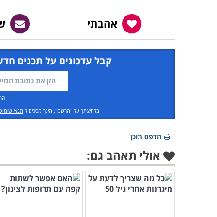
אהבתי
ש
קבל עדכונים על תכנים חדש
המ
בלחיצתך על "הרשם", הינך מסכים ל
תנאי שימוש
הדפס תוכן
אולי תאהב גם: