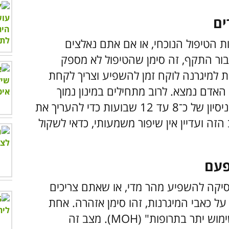
ת הטיפול הנוכחי, או אם אתם נאלצים
עבור התקף, זה סימן שהטיפול לא מספק
ת למיגרנה לוקח זמן להשפיע וצריך לקחת
אדם נמצא. לרוב מתחילים במינון נמוך
ומעלים אותו בהדרגה, ולכן נדרשת תקופת ניסיון של כ־8 עד 12 שבועות כדי להעריך את
ה ועדיין אין שיפור משמעותי, כדאי לשקול
יקה להשפיע מהר מדי, או שאתם צריכים
על כאבי המיגרנות, זהו סימן אזהרה. אחת
הסיבות האפשריות לכך היא "כאב ראש משימוש יתר בתרופות" (MOH). מצב זה