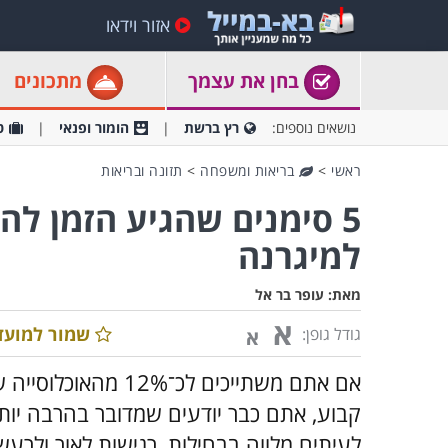
אזור וידאו
בחן את עצמך
מתכונים
נושאים נוספים:
רץ ברשת
הומור ופנאי
ט
ראשי
>
בריאות ומשפחה
>
תזונה ובריאות
5 סימנים שהגיע הזמן ל
למיגרנה
מאת:
עופר בר אל
א
שמור למועד
גודל גופן:
א
אם אתם משתייכים לכ־
קבוע, אתם כבר יודעים שמדובר בהרבה יותר
לעיתים מלווה בבחילות, רגישות לאור ולרעש,