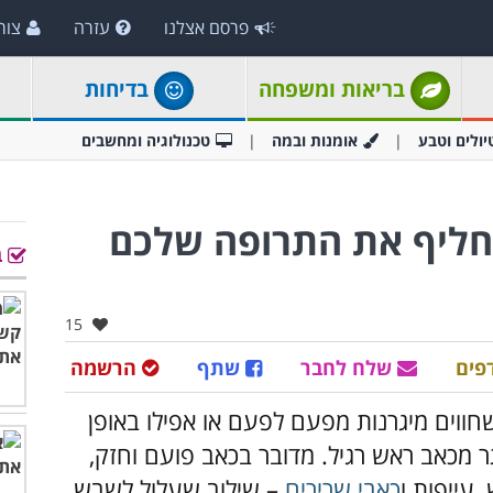
פרסם אצלנו
עזרה
צור
בריאות ומשפחה
בדיחות
יולים וטבע
אומנות ובמה
טכנולוגיה ומחשבים
החליף את התרופה שלכם
ב
אהבו:
15
פים
שלח לחבר
שתף
הרשמה
12% מהאוכלוסייה שחווים מיגרנות מפעם לפעם או אפילו באופן
 מכאב ראש רגיל. מדובר בכאב פועם וחזק,
 עייפות ו
כאבי שרירים
– שילוב שעלול לשבש