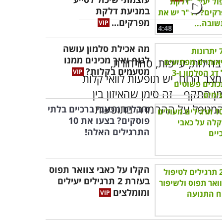
במניעת דלקת
מפרקים...
4:48
מה אכילת סלמון עושה
לגוף ואיך מכינים ממנו
בחילות, עייפות, סחרחורת,
מטעמים בקלות?
צב הרוח. יש תופעות לוואי קלות
 התקף – זה סימן שהאיזון בין
פא המטפל על ההחמרה בתופעות
סובלים מכאבי ברכיים בלתי
פוסקים? בצעו את 10
התרגילים האלה!
הקלו על כאבי צוואר תפוס
בעזרת 2 תרגילים יעילים
ומומלצים